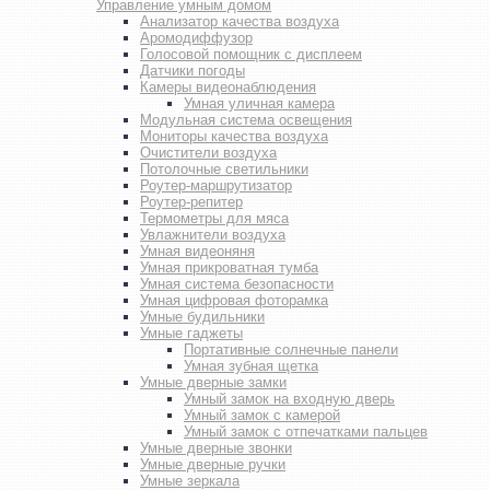
Управление умным домом
Анализатор качества воздуха
Аромодиффузор
Голосовой помощник с дисплеем
Датчики погоды
Камеры видеонаблюдения
Умная уличная камера
Модульная система освещения
Мониторы качества воздуха
Очистители воздуха
Потолочные светильники
Роутер-маршрутизатор
Роутер-репитер
Термометры для мяса
Увлажнители воздуха
Умная видеоняня
Умная прикроватная тумба
Умная система безопасности
Умная цифровая фоторамка
Умные будильники
Умные гаджеты
Портативные солнечные панели
Умная зубная щетка
Умные дверные замки
Умный замок на входную дверь
Умный замок с камерой
Умный замок с отпечатками пальцев
Умные дверные звонки
Умные дверные ручки
Умные зеркала