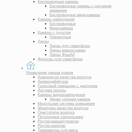
Беспроводные камеры
Беспроводные камеры с датчиком
движения
Беспроводные мини-камеры
Камеры наблюдения
Беспроводные
Мини-камера
Камеры с пультом
Поворотные
Линзы
Линзы для смартфона
Линзы макросъемки
Линзы ФишАй
Фильтры для смартфона
Управление умным домом
Анализатор качества воздуха
Аромодиффузор
Голосовой помощник с дисплеем
Датчики погоды
Камеры видеонаблюдения
Умная уличная камера
Модульная система освещения
Мониторы качества воздуха
Очистители воздуха
Потолочные светильники
Роутер-маршрутизатор
Роутер-репитер
Термометры для мяса