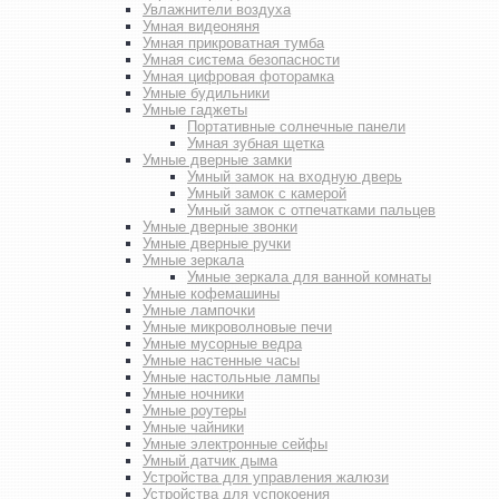
Увлажнители воздуха
Умная видеоняня
Умная прикроватная тумба
Умная система безопасности
Умная цифровая фоторамка
Умные будильники
Умные гаджеты
Портативные солнечные панели
Умная зубная щетка
Умные дверные замки
Умный замок на входную дверь
Умный замок с камерой
Умный замок с отпечатками пальцев
Умные дверные звонки
Умные дверные ручки
Умные зеркала
Умные зеркала для ванной комнаты
Умные кофемашины
Умные лампочки
Умные микроволновые печи
Умные мусорные ведра
Умные настенные часы
Умные настольные лампы
Умные ночники
Умные роутеры
Умные чайники
Умные электронные сейфы
Умный датчик дыма
Устройства для управления жалюзи
Устройства для успокоения