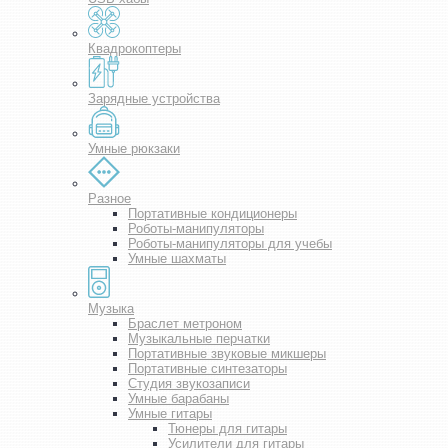
Квадрокоптеры
Зарядные устройства
Умные рюкзаки
Разное
Портативные кондиционеры
Роботы-манипуляторы
Роботы-манипуляторы для учебы
Умные шахматы
Музыка
Браслет метроном
Музыкальные перчатки
Портативные звуковые микшеры
Портативные синтезаторы
Студия звукозаписи
Умные барабаны
Умные гитары
Тюнеры для гитары
Усилители для гитары