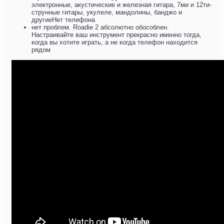
электронные, акустические и железная гитара, 7ми и 12ти-
струнные гитары, укулеле, мандолины, банджо и
другиеНет телефона
нет проблем. Roadie 2 абсолютно обособлен.
Настраивайте ваш инструмент прекрасно именно тогда,
когда вы хотите играть, а не когда телефон находится
рядом