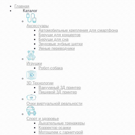
Главная
Каталог
Аксессуары
Автомобильные крепления для смартфона
Беруши для концертов
Беруши для сна
Звуковые зубные щетки
Умные переводчики
Игрушки
Робот-собака
3D Технологии
Вакуумный 3Д принтер
Пищевой 3Д принтер
Очки виртуальной реальности
Спорт и здоровье
Дыхательные тренажеры
Корректор осанки
Мотошлем с гарнитурой