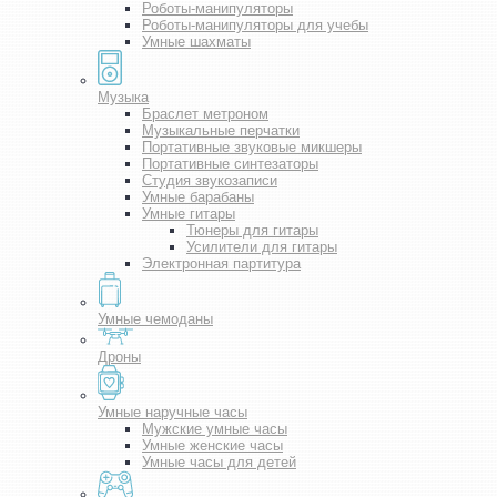
Роботы-манипуляторы
Роботы-манипуляторы для учебы
Умные шахматы
Музыка
Браслет метроном
Музыкальные перчатки
Портативные звуковые микшеры
Портативные синтезаторы
Студия звукозаписи
Умные барабаны
Умные гитары
Тюнеры для гитары
Усилители для гитары
Электронная партитура
Умные чемоданы
Дроны
Умные наручные часы
Мужские умные часы
Умные женские часы
Умные часы для детей