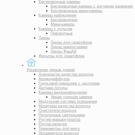
Беспроводные камеры
Беспроводные камеры с датчиком движения
Беспроводные мини-камеры
Камеры наблюдения
Беспроводные
Мини-камера
Камеры с пультом
Поворотные
Линзы
Линзы для смартфона
Линзы макросъемки
Линзы ФишАй
Фильтры для смартфона
Управление умным домом
Анализатор качества воздуха
Аромодиффузор
Голосовой помощник с дисплеем
Датчики погоды
Камеры видеонаблюдения
Умная уличная камера
Модульная система освещения
Мониторы качества воздуха
Очистители воздуха
Потолочные светильники
Роутер-маршрутизатор
Роутер-репитер
Термометры для мяса
Увлажнители воздуха