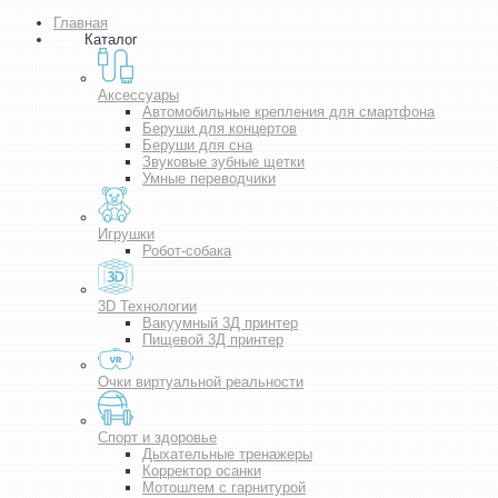
Главная
Каталог
Аксессуары
Автомобильные крепления для смартфона
Беруши для концертов
Беруши для сна
Звуковые зубные щетки
Умные переводчики
Игрушки
Робот-собака
3D Технологии
Вакуумный 3Д принтер
Пищевой 3Д принтер
Очки виртуальной реальности
Спорт и здоровье
Дыхательные тренажеры
Корректор осанки
Мотошлем с гарнитурой