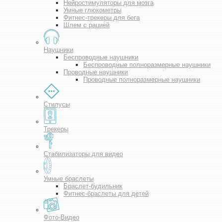
Нейростимуляторы для мозга
Умные глюкометры
Фитнес-трекеры для бега
Шлем с рацией
Наушники
Беспроводные наушники
Беспроводные полноразмерные наушники
Проводные наушники
Проводные полноразмерные наушники
Стилусы
Трекеры
Стабилизаторы для видео
Умные браслеты
Браслет-будильник
Фитнес-браслеты для детей
Фото-Видео