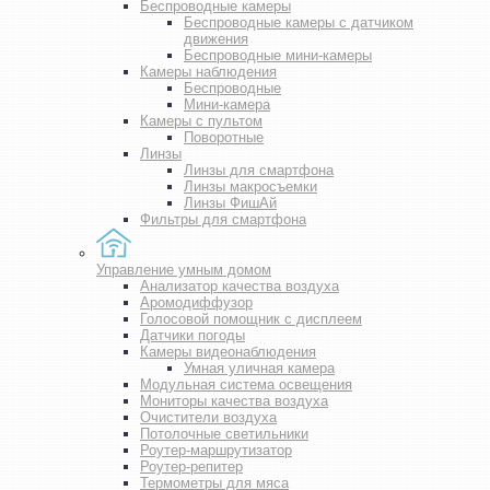
Беспроводные камеры
Беспроводные камеры с датчиком
движения
Беспроводные мини-камеры
Камеры наблюдения
Беспроводные
Мини-камера
Камеры с пультом
Поворотные
Линзы
Линзы для смартфона
Линзы макросъемки
Линзы ФишАй
Фильтры для смартфона
Управление умным домом
Анализатор качества воздуха
Аромодиффузор
Голосовой помощник с дисплеем
Датчики погоды
Камеры видеонаблюдения
Умная уличная камера
Модульная система освещения
Мониторы качества воздуха
Очистители воздуха
Потолочные светильники
Роутер-маршрутизатор
Роутер-репитер
Термометры для мяса