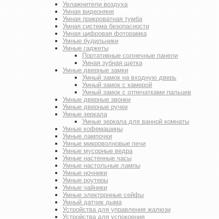
Увлажнители воздуха
Умная видеоняня
Умная прикроватная тумба
Умная система безопасности
Умная цифровая фоторамка
Умные будильники
Умные гаджеты
Портативные солнечные панели
Умная зубная щетка
Умные дверные замки
Умный замок на входную дверь
Умный замок с камерой
Умный замок с отпечатками пальцев
Умные дверные звонки
Умные дверные ручки
Умные зеркала
Умные зеркала для ванной комнаты
Умные кофемашины
Умные лампочки
Умные микроволновые печи
Умные мусорные ведра
Умные настенные часы
Умные настольные лампы
Умные ночники
Умные роутеры
Умные чайники
Умные электронные сейфы
Умный датчик дыма
Устройства для управления жалюзи
Устройства для успокоения