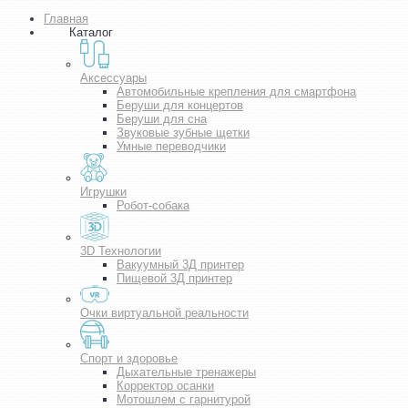
Главная
Каталог
Аксессуары
Автомобильные крепления для смартфона
Беруши для концертов
Беруши для сна
Звуковые зубные щетки
Умные переводчики
Игрушки
Робот-собака
3D Технологии
Вакуумный 3Д принтер
Пищевой 3Д принтер
Очки виртуальной реальности
Спорт и здоровье
Дыхательные тренажеры
Корректор осанки
Мотошлем с гарнитурой