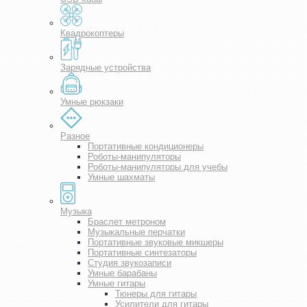
Квадрокоптеры
Зарядные устройства
Умные рюкзаки
Разное
Портативные кондиционеры
Роботы-манипуляторы
Роботы-манипуляторы для учебы
Умные шахматы
Музыка
Браслет метроном
Музыкальные перчатки
Портативные звуковые микшеры
Портативные синтезаторы
Студия звукозаписи
Умные барабаны
Умные гитары
Тюнеры для гитары
Усилители для гитары