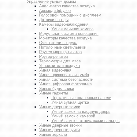
Управление умным домом
Анализатор качества воздуха
Аромодиффузор
Голосовой помощник с дисплеем
Датчики погоды
Камеры видеонаблюдения
Умная уличная камера
Модульная система освещения
Мониторы качества воздуха
Очистители воздуха
Потолочные светильники
Роутер-маршрутизатор
Роутер-репитер
Термометры для мяса
Увлажнители воздуха
Умная видеоняня
Умная прикроватная тумба
Умная система безопасности
Умная цифровая фоторамка
Умные будильники
Умные гаджеты
Портативные солнечные панели
Умная зубная щетка
Умные дверные замки
Умный замок на входную дверь
Умный замок с камерой
Умный замок с отпечатками пальцев
Умные дверные звонки
Умные дверные ручки
Умные зеркала