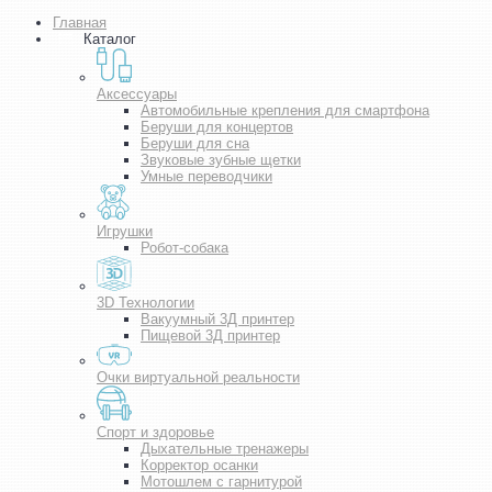
Главная
Каталог
Аксессуары
Автомобильные крепления для смартфона
Беруши для концертов
Беруши для сна
Звуковые зубные щетки
Умные переводчики
Игрушки
Робот-собака
3D Технологии
Вакуумный 3Д принтер
Пищевой 3Д принтер
Очки виртуальной реальности
Спорт и здоровье
Дыхательные тренажеры
Корректор осанки
Мотошлем с гарнитурой