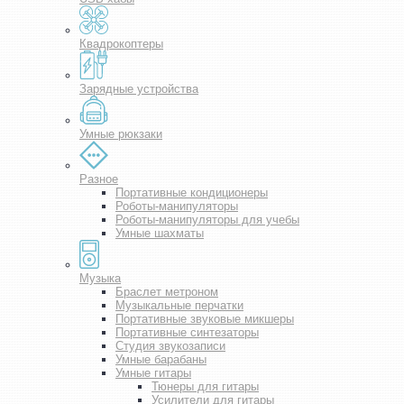
Квадрокоптеры
Зарядные устройства
Умные рюкзаки
Разное
Портативные кондиционеры
Роботы-манипуляторы
Роботы-манипуляторы для учебы
Умные шахматы
Музыка
Браслет метроном
Музыкальные перчатки
Портативные звуковые микшеры
Портативные синтезаторы
Студия звукозаписи
Умные барабаны
Умные гитары
Тюнеры для гитары
Усилители для гитары