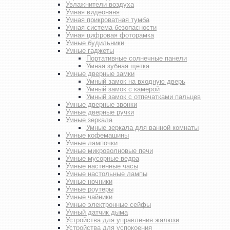
Увлажнители воздуха
Умная видеоняня
Умная прикроватная тумба
Умная система безопасности
Умная цифровая фоторамка
Умные будильники
Умные гаджеты
Портативные солнечные панели
Умная зубная щетка
Умные дверные замки
Умный замок на входную дверь
Умный замок с камерой
Умный замок с отпечатками пальцев
Умные дверные звонки
Умные дверные ручки
Умные зеркала
Умные зеркала для ванной комнаты
Умные кофемашины
Умные лампочки
Умные микроволновые печи
Умные мусорные ведра
Умные настенные часы
Умные настольные лампы
Умные ночники
Умные роутеры
Умные чайники
Умные электронные сейфы
Умный датчик дыма
Устройства для управления жалюзи
Устройства для успокоения