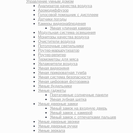
Управление умным домом
Анализатор качества воздуха
Аромодиффузор
Голосовой помощник с дисплеем
Датчики погоды
Камеры видеонаблюдения
Умная уличная камера
Модульная система освещения
Мониторы качества воздуха
Очистители воздуха
Потолочные светильники
Роутер-маршрутизатор
Роутер-репитер
Термометры для мяса
Увлажнители воздуха
Умная видеоняня
Умная прикроватная тумба
Умная система безопасности
Умная цифровая фоторамка
Умные будильники
Умные гаджеты
Портативные солнечные панели
Умная зубная щетка
Умные дверные замки
Умный замок на входную дверь
Умный замок с камерой
Умный замок с отпечатками пальцев
Умные дверные звонки
Умные дверные ручки
Умные зеркала