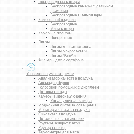
Беспроводные камеры
Беспроводные камеры с датчиком
движения
Беспроводные мини-камеры
Камеры наблюдения
Беспроводные
Мини-камера
Камеры с пультом
Поворотные
Линзы
Линзы для смартфона
Линзы макросъемки
Линзы ФишАй
Фильтры для смартфона
Управление умным домом
Анализатор качества воздуха
Аромодиффузор
Голосовой помощник с дисплеем
Датчики погоды
Камеры видеонаблюдения
Умная уличная камера
Модульная система освещения
Мониторы качества воздуха
Очистители воздуха
Потолочные светильники
Роутер-маршрутизатор
Роутер-репитер
Термометры для мяса