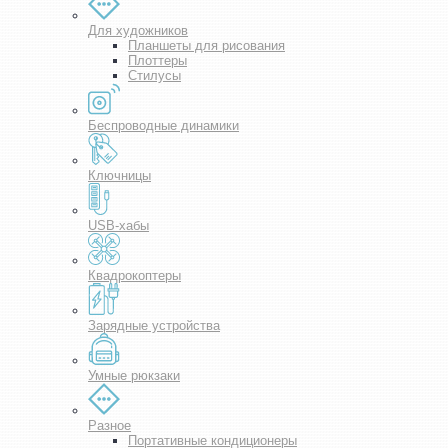
Для художников
Планшеты для рисования
Плоттеры
Стилусы
Беспроводные динамики
Ключницы
USB-хабы
Квадрокоптеры
Зарядные устройства
Умные рюкзаки
Разное
Портативные кондиционеры