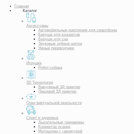
Главная
Каталог
Аксессуары
Автомобильные крепления для смартфона
Беруши для концертов
Беруши для сна
Звуковые зубные щетки
Умные переводчики
Игрушки
Робот-собака
3D Технологии
Вакуумный 3Д принтер
Пищевой 3Д принтер
Очки виртуальной реальности
Спорт и здоровье
Дыхательные тренажеры
Корректор осанки
Мотошлем с гарнитурой