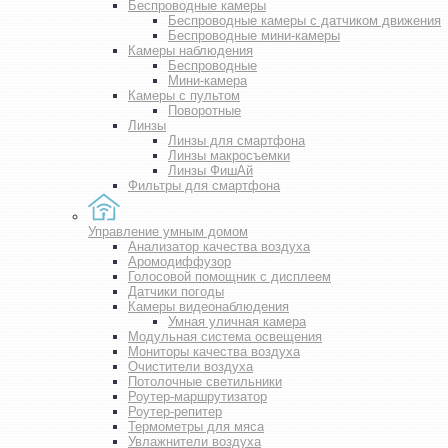
Беспроводные камеры
Беспроводные камеры с датчиком движения
Беспроводные мини-камеры
Камеры наблюдения
Беспроводные
Мини-камера
Камеры с пультом
Поворотные
Линзы
Линзы для смартфона
Линзы макросъемки
Линзы ФишАй
Фильтры для смартфона
Управление умным домом
Анализатор качества воздуха
Аромодиффузор
Голосовой помощник с дисплеем
Датчики погоды
Камеры видеонаблюдения
Умная уличная камера
Модульная система освещения
Мониторы качества воздуха
Очистители воздуха
Потолочные светильники
Роутер-маршрутизатор
Роутер-репитер
Термометры для мяса
Увлажнители воздуха