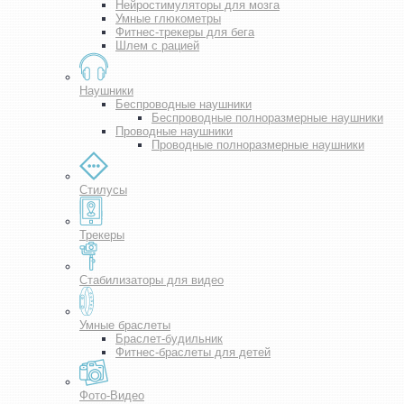
Нейростимуляторы для мозга
Умные глюкометры
Фитнес-трекеры для бега
Шлем с рацией
Наушники
Беспроводные наушники
Беспроводные полноразмерные наушники
Проводные наушники
Проводные полноразмерные наушники
Стилусы
Трекеры
Стабилизаторы для видео
Умные браслеты
Браслет-будильник
Фитнес-браслеты для детей
Фото-Видео