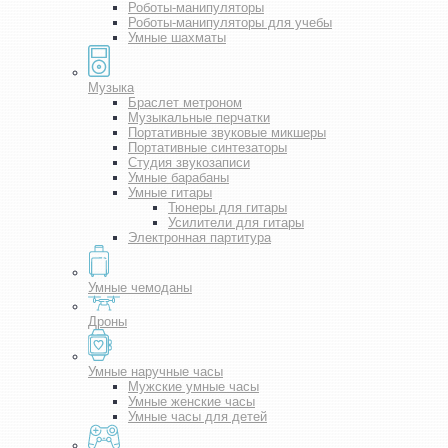
Роботы-манипуляторы
Роботы-манипуляторы для учебы
Умные шахматы
Музыка
Браслет метроном
Музыкальные перчатки
Портативные звуковые микшеры
Портативные синтезаторы
Студия звукозаписи
Умные барабаны
Умные гитары
Тюнеры для гитары
Усилители для гитары
Электронная партитура
Умные чемоданы
Дроны
Умные наручные часы
Мужские умные часы
Умные женские часы
Умные часы для детей