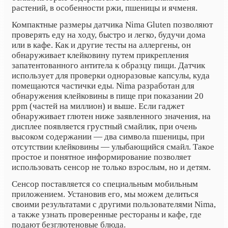
растений, в особенности ржи, пшеницы и ячменя.
Компактные размеры датчика Nima Gluten позволяют
проверять еду на ходу, быстро и легко, будучи дома
или в кафе. Как и другие тесты на аллергены, он
обнаруживает клейковину путем прикрепления
запатентованного антитела к образцу пищи. Датчик
использует для проверки одноразовые капсулы, куда
помещаются частички еды.
Nima разработан для
обнаружения клейковины в пище при показании 20
ppm (частей на миллион) и выше. Если гаджет
обнаруживает глютен ниже заявленного значения, на
дисплее появляется грустный смайлик, при очень
высоком содержании — два символа пшеницы, при
отсутствии клейковины — улыбающийся смайл. Такое
простое и понятное информирование позволяет
использовать сенсор не только взрослым, но и детям.
Сенсор поставляется со специальным мобильным
приложением. Установив его, мы можем делиться
своими результатами с другими пользователями Nima,
а также узнать проверенные рестораны и кафе, где
подают безглютеновые блюда.