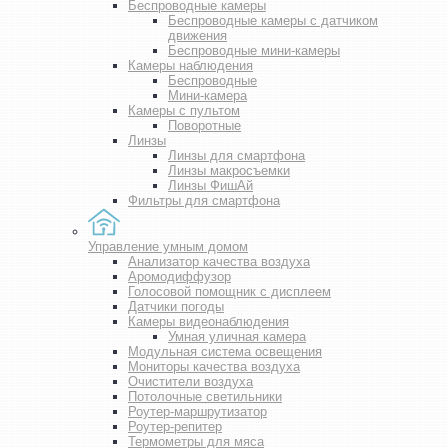
Беспроводные камеры
Беспроводные камеры с датчиком
движения
Беспроводные мини-камеры
Камеры наблюдения
Беспроводные
Мини-камера
Камеры с пультом
Поворотные
Линзы
Линзы для смартфона
Линзы макросъемки
Линзы ФишАй
Фильтры для смартфона
Управление умным домом
Анализатор качества воздуха
Аромодиффузор
Голосовой помощник с дисплеем
Датчики погоды
Камеры видеонаблюдения
Умная уличная камера
Модульная система освещения
Мониторы качества воздуха
Очистители воздуха
Потолочные светильники
Роутер-маршрутизатор
Роутер-репитер
Термометры для мяса