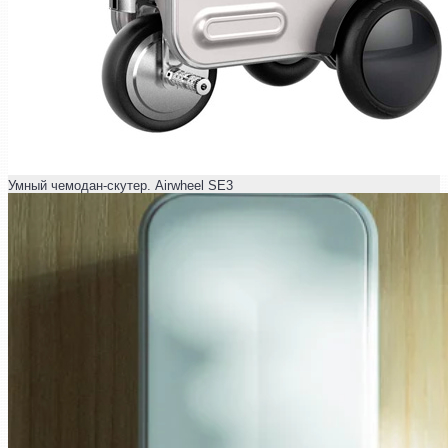
Умный чемодан-скутер. Airwheel SE3