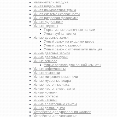
Увлажнители воздуха
Умная видеоняня
Умная прикроватная тумба
Умная система безопасности
Умная цифровая фоторамка
Умные будильники
Умные гаджеты
Портативные солнечные панели
Умная зубная щетка
Умные дверные замки
Умный замок на входную дверь
Умный замок с камерой
Умный замок с отпечатками пальцев
Умные дверные звонки
Умные дверные ручки
Умные зеркала
Умные зеркала для ванной комнаты
Умные кофемашины
Умные лампочки
Умные микроволновые печи
Умные мусорные ведра
Умные настенные часы
Умные настольные лампы
Умные ночники
Умные роутеры
Умные чайники
Умные электронные сейфы
Умный датчик дыма
Устройства для управления жалюзи
Устройства для успокоения