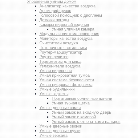
Управление умным домом
Анализатор качества воздуха
Аромодиффузор
Голосовой помощник с дисплеем
Датчики погоды
Камеры видеонаблюдения
Умная уличная камера
Модульная система освещения
Мониторы качества воздуха
Очистители воздуха
Потолочные светильники
Роутер-маршрутизатор
Роутер-репитер
Термометры для мяса
Увлажнители воздуха
Умная видеоняня
Умная прикроватная тумба
Умная система безопасности
Умная цифровая фоторамка
Умные будильники
Умные гаджеты
Портативные солнечные панели
Умная зубная щетка
Умные дверные замки
Умный замок на входную дверь
Умный замок с камерой
Умный замок с отпечатками пальцев
Умные дверные звонки
Умные дверные ручки
Умные зеркала