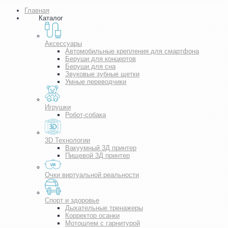
Главная
Каталог
Аксессуары
Автомобильные крепления для смартфона
Беруши для концертов
Беруши для сна
Звуковые зубные щетки
Умные переводчики
Игрушки
Робот-собака
3D Технологии
Вакуумный 3Д принтер
Пищевой 3Д принтер
Очки виртуальной реальности
Спорт и здоровье
Дыхательные тренажеры
Корректор осанки
Мотошлем с гарнитурой