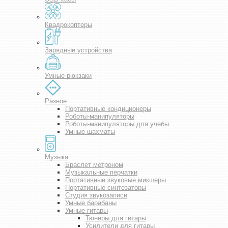
Квадрокоптеры
Зарядные устройства
Умные рюкзаки
Разное
Портативные кондиционеры
Роботы-манипуляторы
Роботы-манипуляторы для учебы
Умные шахматы
Музыка
Браслет метроном
Музыкальные перчатки
Портативные звуковые микшеры
Портативные синтезаторы
Студия звукозаписи
Умные барабаны
Умные гитары
Тюнеры для гитары
Усилители для гитары