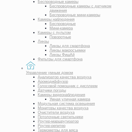
Беспроводные камеры
Беспроводные камеры с датчиком
движения
Беспроводные мини-камеры
Камеры наблюдения
Беспроводные
Мини-камера
Камеры с пультом
Поворотные
Линзы
Линзы для смартфона
Линзы макросъемки
Линзы ФишАй
Фильтры для смартфона
Управление умным домом
Анализатор качества воздуха
Аромодиффузор
Голосовой помощник с дисплеем
Датчики погоды
Камеры видеонаблюдения
Умная уличная камера
Модульная система освещения
Мониторы качества воздуха
Очистители воздуха
Потолочные светильники
Роутер-маршрутизатор
Роутер-репитер
Термометры для мяса