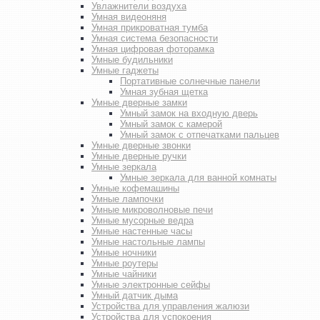
Увлажнители воздуха
Умная видеоняня
Умная прикроватная тумба
Умная система безопасности
Умная цифровая фоторамка
Умные будильники
Умные гаджеты
Портативные солнечные панели
Умная зубная щетка
Умные дверные замки
Умный замок на входную дверь
Умный замок с камерой
Умный замок с отпечатками пальцев
Умные дверные звонки
Умные дверные ручки
Умные зеркала
Умные зеркала для ванной комнаты
Умные кофемашины
Умные лампочки
Умные микроволновые печи
Умные мусорные ведра
Умные настенные часы
Умные настольные лампы
Умные ночники
Умные роутеры
Умные чайники
Умные электронные сейфы
Умный датчик дыма
Устройства для управления жалюзи
Устройства для успокоения