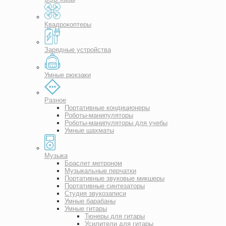
Квадрокоптеры
Зарядные устройства
Умные рюкзаки
Разное
Портативные кондиционеры
Роботы-манипуляторы
Роботы-манипуляторы для учебы
Умные шахматы
Музыка
Браслет метроном
Музыкальные перчатки
Портативные звуковые микшеры
Портативные синтезаторы
Студия звукозаписи
Умные барабаны
Умные гитары
Тюнеры для гитары
Усилители для гитары