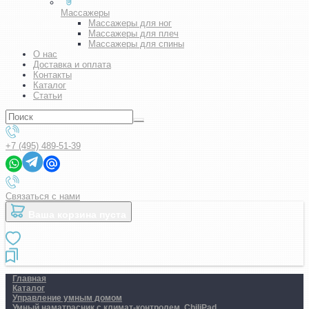
Массажеры
Массажеры для ног
Массажеры для плеч
Массажеры для спины
О нас
Доставка и оплата
Контакты
Каталог
Статьи
+7 (495) 489-51-39
Связаться с нами
Ваша корзина пуста
Главная
Каталог
Управление умным домом
Умный наматрасник с климат-контролем. ChiliPad