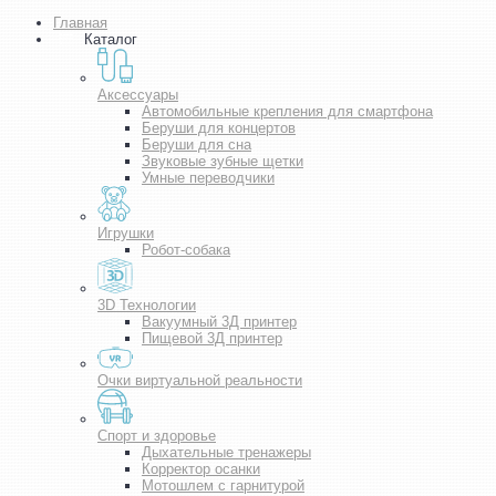
Главная
Каталог
Аксессуары
Автомобильные крепления для смартфона
Беруши для концертов
Беруши для сна
Звуковые зубные щетки
Умные переводчики
Игрушки
Робот-собака
3D Технологии
Вакуумный 3Д принтер
Пищевой 3Д принтер
Очки виртуальной реальности
Спорт и здоровье
Дыхательные тренажеры
Корректор осанки
Мотошлем с гарнитурой