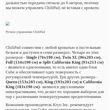
дальностью передачи сигнала до 6 метров, поэтому
мы можем управлять ChiliPad, не вставая с кровати.
Ручное управление ChiliPad
ChiliPad совместим с любой кроватью и постельным
бельем и доступен в семи размерах. Четыре из этих
размеров -
Single (76x190 см), Twin XL (96x203 см),
Full (134x190 см) и Split California King (91x213 см)
- являются однозонными, то есть имеют один блок
Cube и обеспечивают одну поверхность с
регулируемой температурой. Три других размера -
Queen (153x203 см), King (193x203 см) и California
King (183x190 см)
- являются двухзонными
наматрасниками, что делает их хорошим выбором для
пар с различными температурными предпочтениями.
Компания-производитель Kryo Inc. рекомендует
использовать для Cube дистиллированную воду и