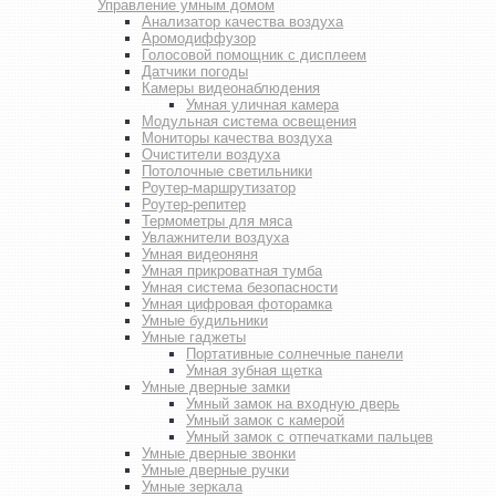
Управление умным домом
Анализатор качества воздуха
Аромодиффузор
Голосовой помощник с дисплеем
Датчики погоды
Камеры видеонаблюдения
Умная уличная камера
Модульная система освещения
Мониторы качества воздуха
Очистители воздуха
Потолочные светильники
Роутер-маршрутизатор
Роутер-репитер
Термометры для мяса
Увлажнители воздуха
Умная видеоняня
Умная прикроватная тумба
Умная система безопасности
Умная цифровая фоторамка
Умные будильники
Умные гаджеты
Портативные солнечные панели
Умная зубная щетка
Умные дверные замки
Умный замок на входную дверь
Умный замок с камерой
Умный замок с отпечатками пальцев
Умные дверные звонки
Умные дверные ручки
Умные зеркала