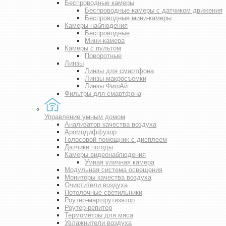
Беспроводные камеры
Беспроводные камеры с датчиком движения
Беспроводные мини-камеры
Камеры наблюдения
Беспроводные
Мини-камера
Камеры с пультом
Поворотные
Линзы
Линзы для смартфона
Линзы макросъемки
Линзы ФишАй
Фильтры для смартфона
Управление умным домом
Анализатор качества воздуха
Аромодиффузор
Голосовой помощник с дисплеем
Датчики погоды
Камеры видеонаблюдения
Умная уличная камера
Модульная система освещения
Мониторы качества воздуха
Очистители воздуха
Потолочные светильники
Роутер-маршрутизатор
Роутер-репитер
Термометры для мяса
Увлажнители воздуха