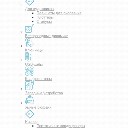
Для художников
Планшеты для рисования
Плоттеры
Стилусы
Беспроводные динамики
Ключницы
USB-хабы
Квадрокоптеры
Зарядные устройства
Умные рюкзаки
Разное
Портативные кондиционеры