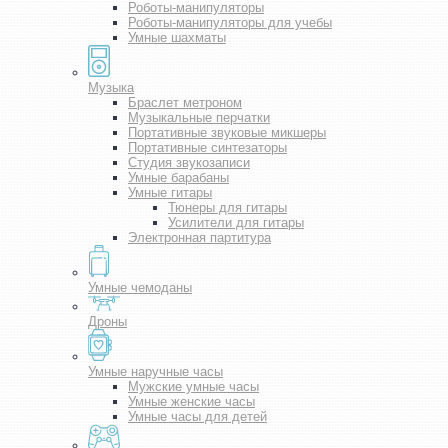
Роботы-манипуляторы
Роботы-манипуляторы для учебы
Умные шахматы
Музыка
Браслет метроном
Музыкальные перчатки
Портативные звуковые микшеры
Портативные синтезаторы
Студия звукозаписи
Умные барабаны
Умные гитары
Тюнеры для гитары
Усилители для гитары
Электронная партитура
Умные чемоданы
Дроны
Умные наручные часы
Мужские умные часы
Умные женские часы
Умные часы для детей