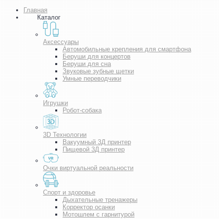
Главная
Каталог
Аксессуары
Автомобильные крепления для смартфона
Беруши для концертов
Беруши для сна
Звуковые зубные щетки
Умные переводчики
Игрушки
Робот-собака
3D Технологии
Вакуумный 3Д принтер
Пищевой 3Д принтер
Очки виртуальной реальности
Спорт и здоровье
Дыхательные тренажеры
Корректор осанки
Мотошлем с гарнитурой