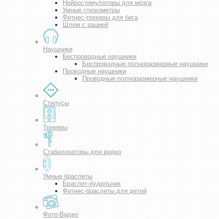
Нейростимуляторы для мозга
Умные глюкометры
Фитнес-трекеры для бега
Шлем с рацией
Наушники
Беспроводные наушники
Беспроводные полноразмерные наушники
Проводные наушники
Проводные полноразмерные наушники
Стилусы
Трекеры
Стабилизаторы для видео
Умные браслеты
Браслет-будильник
Фитнес-браслеты для детей
Фото-Видео