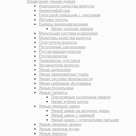
Управление умным домом
Анализатор качества воздуха
Аромодиффузор
Голосовой помощник с дисплеем
Датчики погоды
Камеры видеонаблюдения
Умная уличная камера
Модульная система освещения
Мониторы качества воздуха
Очистители воздуха
Потолочные светильники
Роутер-маршрутизатор
Роутер-репитер
Термометры для мяса
Увлажнители воздуха
Умная видеоняня
Умная прикроватная тумба
Умная система безопасности
Умная цифровая фоторамка
Умные будильники
Умные гаджеты
Портативные солнечные панели
Умная зубная щетка
Умные дверные замки
Умный замок на входную дверь
Умный замок с камерой
Умный замок с отпечатками пальцев
Умные дверные звонки
Умные дверные ручки
Умные зеркала