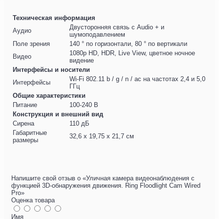
Техническая информация
Двусторонняя связь с Audio + и
Аудио
шумоподавлением
Поле зрения
140 ° по горизонтали, 80 ° по вертикали
1080p HD, HDR, Live View, цветное ночное
Видео
видение
Интерфейсы и носители
Wi-Fi 802.11 b / g / n / ac на частотах 2,4 и 5,0
Интерфейсы
ГГц
Общие характеристики
Питание
100-240 В
Конструкция и внешний вид
Сирена
110 дБ
Габаритные
32,6 x 19,75 x 21,7 см
размеры
Напишите свой отзыв о «Уличная камера видеонаблюдения с
функцией 3D-обнаружения движения. Ring Floodlight Cam Wired
Pro»
Оценка товара
Имя