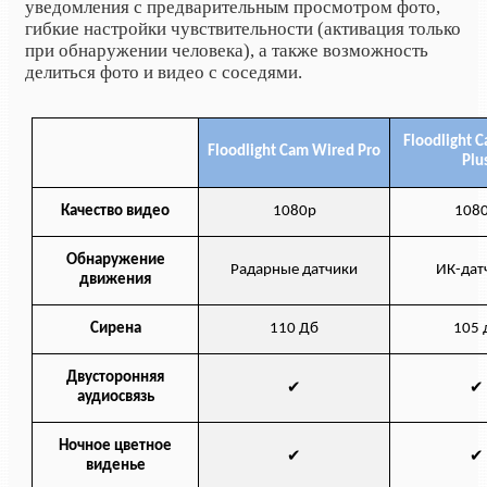
уведомления с предварительным просмотром фото,
гибкие настройки чувствительности (активация только
при обнаружении человека), а также возможность
делиться фото и видео с соседями.
Floodlight 
Floodlight Cam Wired Pro
Plu
Качество видео
1080р
108
Обнаружение
Радарные датчики
ИК-дат
движения
Сирена
110 Дб
105 
Двусторонняя
✔
✔
аудиосвязь
Ночное цветное
✔
✔
виденье