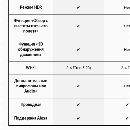
✔
Режим HDR
Не
Функция «Обзор с
✔
выстоты птичьего
Не
полета»
Функция «3D
✔
обнаружения
Не
движения»
Wi-Fi
2,4 ГГц и 5 ГГц
2,4 Г
Дополнительные
✔
микрофоны или
Не
Audio+
✔
✔
Проводная
✔
✔
Поддержка Alexa