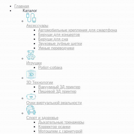
Главная
Каталог
Аксессуары
Автомобильные крепления для смартфона
Беруши для концертов
Беруши для сна
Звуковые зубные щетки
Умные переводчики
Игрушки
Робот-собака
3D Технологии
Вакуумный 3Д принтер
Пищевой 3Д принтер
Очки виртуальной реальности
Спорт и здоровье
Дыхательные тренажеры
Корректор осанки
Мотошлем с гарнитурой