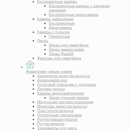
Беспроводные камеры
Беспроводные камеры с датчиком
движения
Беспроводные мини-камеры
Камеры наблюдения
Беспроводные
Мини-камера
Камеры с пультом
Поворотные
Линзы
Линзы для смартфона
Линзы макросъемки
Линзы ФишАй
Фильтры для смартфона
Управление умным домом
Анализатор качества воздуха
Аромодиффузор
Голосовой помощник с дисплеем
Датчики погоды
Камеры видеонаблюдения
Умная уличная камера
Модульная система освещения
Мониторы качества воздуха
Очистители воздуха
Потолочные светильники
Роутер-маршрутизатор
Роутер-репитер
Термометры для мяса