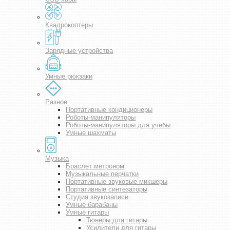
Квадрокоптеры
Зарядные устройства
Умные рюкзаки
Разное
Портативные кондиционеры
Роботы-манипуляторы
Роботы-манипуляторы для учебы
Умные шахматы
Музыка
Браслет метроном
Музыкальные перчатки
Портативные звуковые микшеры
Портативные синтезаторы
Студия звукозаписи
Умные барабаны
Умные гитары
Тюнеры для гитары
Усилители для гитары