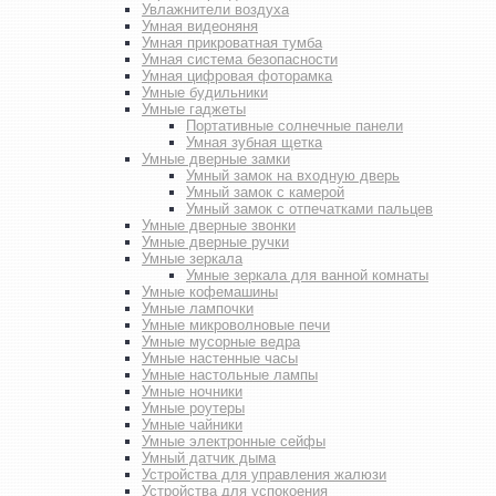
Увлажнители воздуха
Умная видеоняня
Умная прикроватная тумба
Умная система безопасности
Умная цифровая фоторамка
Умные будильники
Умные гаджеты
Портативные солнечные панели
Умная зубная щетка
Умные дверные замки
Умный замок на входную дверь
Умный замок с камерой
Умный замок с отпечатками пальцев
Умные дверные звонки
Умные дверные ручки
Умные зеркала
Умные зеркала для ванной комнаты
Умные кофемашины
Умные лампочки
Умные микроволновые печи
Умные мусорные ведра
Умные настенные часы
Умные настольные лампы
Умные ночники
Умные роутеры
Умные чайники
Умные электронные сейфы
Умный датчик дыма
Устройства для управления жалюзи
Устройства для успокоения