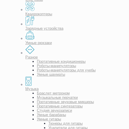
Квадрокоптеры
Зарядные устройства
Умные рюкзаки
Разное
Портативные кондиционеры
Роботы-манипуляторы
Роботы-манипуляторы для учебы
Умные шахматы
Музыка
Браслет метроном
Музыкальные перчатки
Портативные звуковые микшеры
Портативные синтезаторы
Студия звукозаписи
Умные барабаны
Умные гитары
Тюнеры для гитары
Усилители для гитары