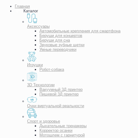
Главная
Каталог
Аксессуары
Автомобильные крепления для смартфона
Беруши для концертов
Беруши для сна
Звуковые зубные щетки
Умные переводчики
Игрушки
Робот-собака
3D Технологии
Вакуумный 3Д принтер
Пищевой 3Д принтер
Очки виртуальной реальности
Спорт и здоровье
Дыхательные тренажеры
Корректор осанки
Мотошлем с гарнитурой