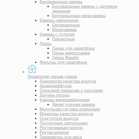
Беспроводные камеры
Беспроводные камеры с датчиком
движения
Беспроводные мини-камеры
Камеры наблюдения
Беспроводные
Мини-камера
Камеры с пультом
Поворотные
Линзы
Линзы для смартфона
Линзы макросъемки
Линзы ФишАй
Фильтры для смартфона
Управление умным домом
Анализатор качества воздуха
Аромодиффузор
Голосовой помощник с дисплеем
Датчики погоды
Камеры видеонаблюдения
Умная уличная камера
Модульная система освещения
Мониторы качества воздуха
Очистители воздуха
Потолочные светильники
Роутер-маршрутизатор
Роутер-репитер
Термометры для мяса