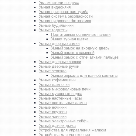
Увлажнители воздуха
Умная видеоняня
Умная прикроватная тумба
Умная система безопасности
Умная цифровая фоторамка
Умные будильники
Умные гаджеты
Портативные солнечные панели
Умная зубная щетка
Умные дверные замки
Умный замок на входную дверь
Умный замок с камерой
Умный замок с отпечатками пальцев
Умные дверные звонки
Умные дверные ручки
Умные зеркала
Умные зеркала для ванной комнаты
Умные кофемашины
Умные лампочки
Умные микроволновые печи
Умные мусорные ведра
Умные настенные часы
Умные настольные лампы
Умные ночники
Умные роутеры
Умные чайники
Умные электронные сейфы
Умный датчик дыма
Устройства для управления жалюзи
Устройства для успокоения