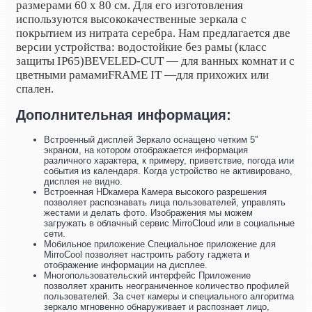
размерами 60 x 80 см. Для его изготовления
используются высококачественные зеркала с
покрытием из нитрата серебра. Нам предлагается две
версии устройства: водостойкие без рамы (класс
защиты IP65)
BEVELED-CUT
— для ванных комнат и с
цветными рамами
FRAME IT —
для прихожих или
спален.
Дополнительная информация:
Встроенный дисплей Зеркало оснащено четким 5”
экраном, на котором отображается информация
различного характера, к примеру, приветствие, погода или
события из календаря. Когда устройство не активировано,
дисплея не видно.
Встроенная HDкамера Камера высокого разрешения
позволяет распознавать лица пользователей, управлять
жестами и делать фото. Изображения мы можем
загружать в облачный сервис MirroCloud или в социальные
сети.
Мобильное приложение Специальное приложение для
MirroCool позволяет настроить работу гаджета и
отображение информации на дисплее.
Многопользовательский интерфейс Приложение
позволяет хранить неограниченное количество профилей
пользователей. За счет камеры и специального алгоритма
зеркало мгновенно обнаруживает и распознает лицо,