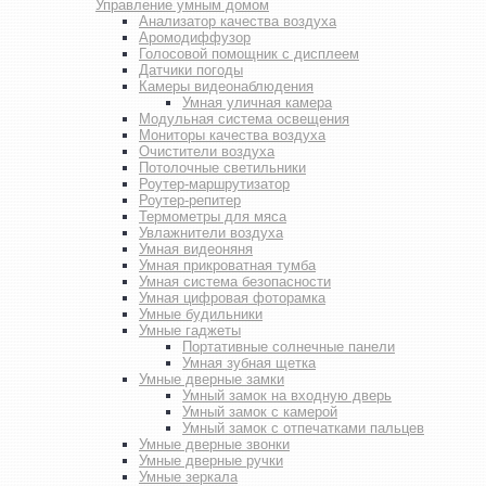
Управление умным домом
Анализатор качества воздуха
Аромодиффузор
Голосовой помощник с дисплеем
Датчики погоды
Камеры видеонаблюдения
Умная уличная камера
Модульная система освещения
Мониторы качества воздуха
Очистители воздуха
Потолочные светильники
Роутер-маршрутизатор
Роутер-репитер
Термометры для мяса
Увлажнители воздуха
Умная видеоняня
Умная прикроватная тумба
Умная система безопасности
Умная цифровая фоторамка
Умные будильники
Умные гаджеты
Портативные солнечные панели
Умная зубная щетка
Умные дверные замки
Умный замок на входную дверь
Умный замок с камерой
Умный замок с отпечатками пальцев
Умные дверные звонки
Умные дверные ручки
Умные зеркала