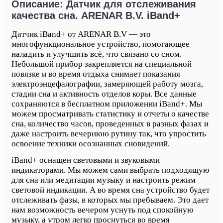
Описание: Датчик для отслеживания
качества сна. ARENAR B.V. iBand+
Датчик iBand+ от ARENAR B.V — это
многофункциональное устройство, помогающее
наладить и улучшить всё, что связано со сном.
Небольшой прибор закрепляется на специальной
повязке и во время отдыха снимает показания
электроэнцефалографии, замеряющей работу мозга,
стадии сна и активность отделов коры. Все данные
сохраняются в бесплатном приложении iBand+. Мы
можем просматривать статистику и отчеты о качестве
сна, количество часов, проведенных в разных фазах и
даже настроить вечернюю рутину так, что упростить
освоение техники осознанных сновидений.
iBand+ оснащен световыми и звуковыми
индикаторами. Мы можем сами выбрать подходящую
для сна или медитации музыку и настроить режим
световой индикации. А во время сна устройство будет
отслеживать фазы, в которых мы пребываем. Это дает
нам возможность вечером уснуть под спокойную
музыку, а утром легко проснуться во время