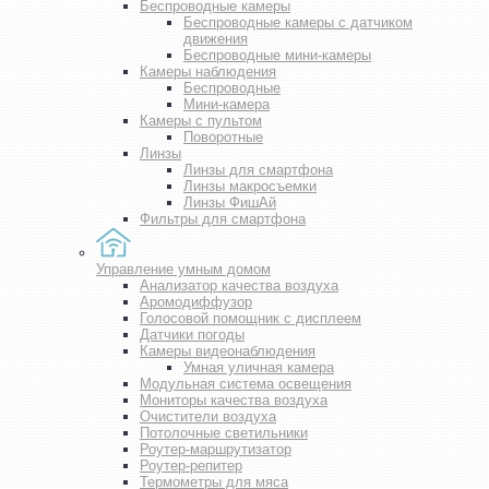
Беспроводные камеры
Беспроводные камеры с датчиком
движения
Беспроводные мини-камеры
Камеры наблюдения
Беспроводные
Мини-камера
Камеры с пультом
Поворотные
Линзы
Линзы для смартфона
Линзы макросъемки
Линзы ФишАй
Фильтры для смартфона
Управление умным домом
Анализатор качества воздуха
Аромодиффузор
Голосовой помощник с дисплеем
Датчики погоды
Камеры видеонаблюдения
Умная уличная камера
Модульная система освещения
Мониторы качества воздуха
Очистители воздуха
Потолочные светильники
Роутер-маршрутизатор
Роутер-репитер
Термометры для мяса