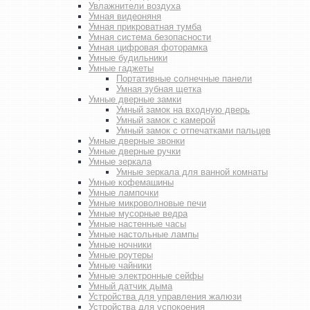
Увлажнители воздуха
Умная видеоняня
Умная прикроватная тумба
Умная система безопасности
Умная цифровая фоторамка
Умные будильники
Умные гаджеты
Портативные солнечные панели
Умная зубная щетка
Умные дверные замки
Умный замок на входную дверь
Умный замок с камерой
Умный замок с отпечатками пальцев
Умные дверные звонки
Умные дверные ручки
Умные зеркала
Умные зеркала для ванной комнаты
Умные кофемашины
Умные лампочки
Умные микроволновые печи
Умные мусорные ведра
Умные настенные часы
Умные настольные лампы
Умные ночники
Умные роутеры
Умные чайники
Умные электронные сейфы
Умный датчик дыма
Устройства для управления жалюзи
Устройства для успокоения