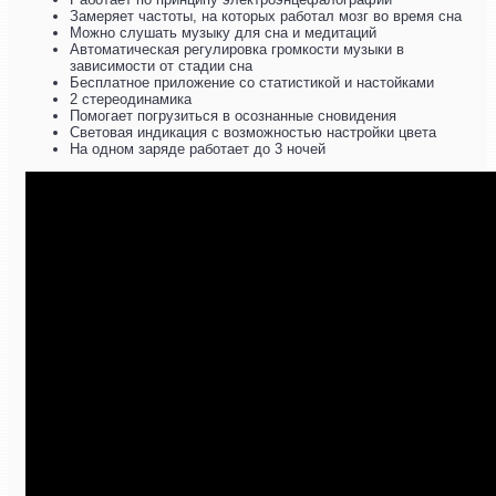
Замеряет частоты, на которых работал мозг во время сна
Можно слушать музыку для сна и медитаций
Автоматическая регулировка громкости музыки в
зависимости от стадии сна
Бесплатное приложение со статистикой и настойками
2 стереодинамика
Помогает погрузиться в осознанные сновидения
Световая индикация с возможностью настройки цвета
На одном заряде работает до 3 ночей