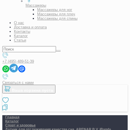
Массажеры
Массажеры для ног
Массажеры для плеч
Массажеры для спины
О нас
Доставка и оплата
Контакты
Каталог
Статьи
+7 (495) 489-51-39
Связаться с нами
Ваша корзина пуста
Главная
Каталог
Спорт и здоровье
Датчик для отслеживания качества сна. ARENAR B.V. iBand+