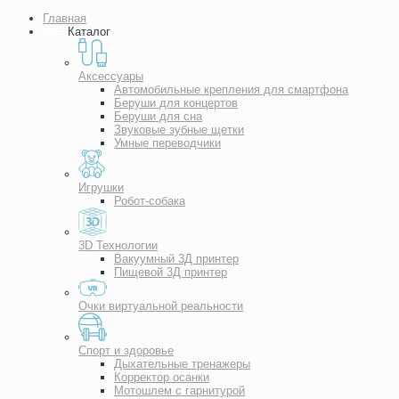
Главная
Каталог
Аксессуары
Автомобильные крепления для смартфона
Беруши для концертов
Беруши для сна
Звуковые зубные щетки
Умные переводчики
Игрушки
Робот-собака
3D Технологии
Вакуумный 3Д принтер
Пищевой 3Д принтер
Очки виртуальной реальности
Спорт и здоровье
Дыхательные тренажеры
Корректор осанки
Мотошлем с гарнитурой