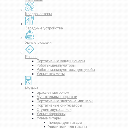
Квадрокоптеры
Зарядные устройства
Умные рюкзаки
Разное
Портативные кондиционеры
Роботы-манипуляторы
Роботы-манипуляторы для учебы
Умные шахматы
Музыка
Браслет метроном
Музыкальные перчатки
Портативные звуковые микшеры
Портативные синтезаторы
Студия звукозаписи
Умные барабаны
Умные гитары
Тюнеры для гитары
Усилители для гитары