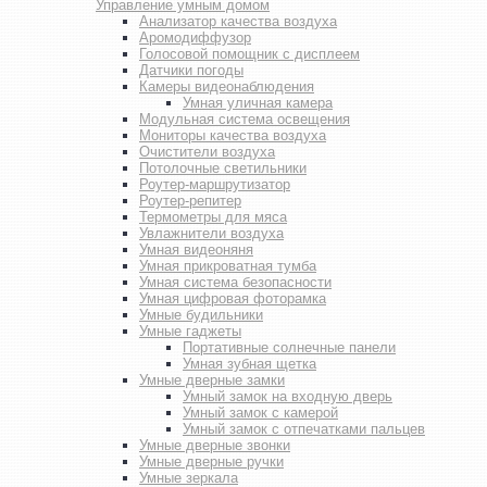
Управление умным домом
Анализатор качества воздуха
Аромодиффузор
Голосовой помощник с дисплеем
Датчики погоды
Камеры видеонаблюдения
Умная уличная камера
Модульная система освещения
Мониторы качества воздуха
Очистители воздуха
Потолочные светильники
Роутер-маршрутизатор
Роутер-репитер
Термометры для мяса
Увлажнители воздуха
Умная видеоняня
Умная прикроватная тумба
Умная система безопасности
Умная цифровая фоторамка
Умные будильники
Умные гаджеты
Портативные солнечные панели
Умная зубная щетка
Умные дверные замки
Умный замок на входную дверь
Умный замок с камерой
Умный замок с отпечатками пальцев
Умные дверные звонки
Умные дверные ручки
Умные зеркала