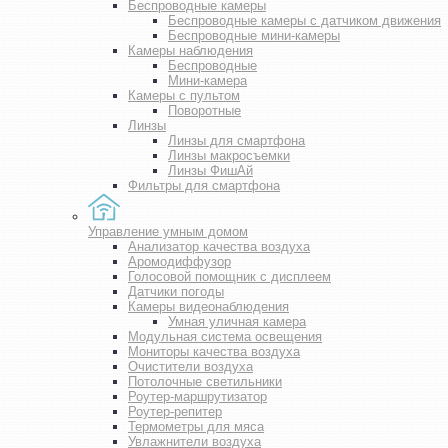
Беспроводные камеры
Беспроводные камеры с датчиком движения
Беспроводные мини-камеры
Камеры наблюдения
Беспроводные
Мини-камера
Камеры с пультом
Поворотные
Линзы
Линзы для смартфона
Линзы макросъемки
Линзы ФишАй
Фильтры для смартфона
Управление умным домом
Анализатор качества воздуха
Аромодиффузор
Голосовой помощник с дисплеем
Датчики погоды
Камеры видеонаблюдения
Умная уличная камера
Модульная система освещения
Мониторы качества воздуха
Очистители воздуха
Потолочные светильники
Роутер-маршрутизатор
Роутер-репитер
Термометры для мяса
Увлажнители воздуха