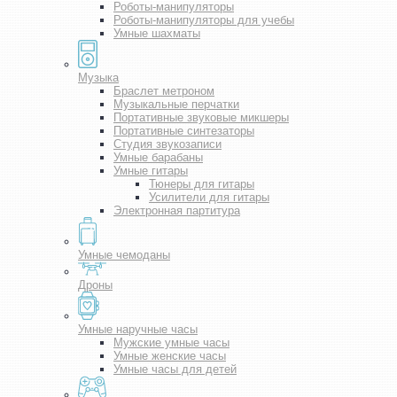
Роботы-манипуляторы
Роботы-манипуляторы для учебы
Умные шахматы
Музыка
Браслет метроном
Музыкальные перчатки
Портативные звуковые микшеры
Портативные синтезаторы
Студия звукозаписи
Умные барабаны
Умные гитары
Тюнеры для гитары
Усилители для гитары
Электронная партитура
Умные чемоданы
Дроны
Умные наручные часы
Мужские умные часы
Умные женские часы
Умные часы для детей