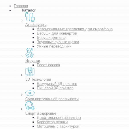
Главная
Каталог
Аксессуары
Автомобильные крепления для смартфона
Беруши для концертов
Беруши для сна
Звуковые зубные щетки
Умные переводчики
Игрушки
Робот-собака
3D Технологии
Вакуумный 3Д принтер
Пищевой 3Д принтер
Очки виртуальной реальности
Спорт и здоровье
Дыхательные тренажеры
Корректор осанки
Мотошлем с гарнитурой