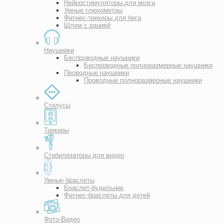
Нейростимуляторы для мозга
Умные глюкометры
Фитнес-трекеры для бега
Шлем с рацией
Наушники
Беспроводные наушники
Беспроводные полноразмерные наушники
Проводные наушники
Проводные полноразмерные наушники
Стилусы
Трекеры
Стабилизаторы для видео
Умные браслеты
Браслет-будильник
Фитнес-браслеты для детей
Фото-Видео