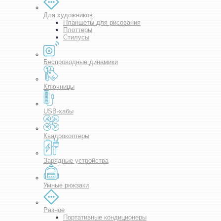
Для художников
Планшеты для рисования
Плоттеры
Стилусы
Беспроводные динамики
Ключницы
USB-хабы
Квадрокоптеры
Зарядные устройства
Умные рюкзаки
Разное
Портативные кондиционеры