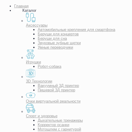
Главная
Каталог
Аксессуары
Автомобильные крепления для смартфона
Беруши для концертов
Беруши для сна
Звуковые зубные щетки
Умные переводчики
Игрушки
Робот-собака
3D Технологии
Вакуумный 3Д принтер
Пищевой 3Д принтер
Очки виртуальной реальности
Спорт и здоровье
Дыхательные тренажеры
Корректор осанки
Мотошлем с гарнитурой