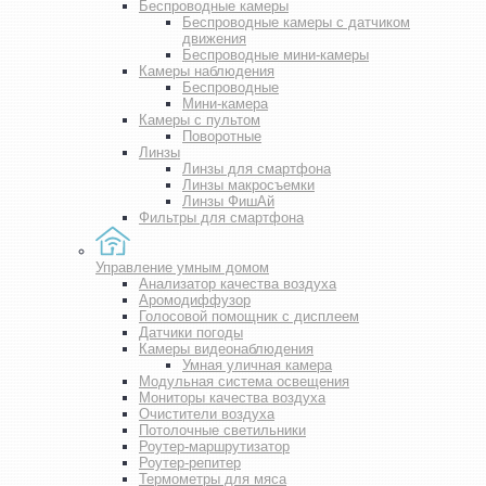
Беспроводные камеры
Беспроводные камеры с датчиком
движения
Беспроводные мини-камеры
Камеры наблюдения
Беспроводные
Мини-камера
Камеры с пультом
Поворотные
Линзы
Линзы для смартфона
Линзы макросъемки
Линзы ФишАй
Фильтры для смартфона
Управление умным домом
Анализатор качества воздуха
Аромодиффузор
Голосовой помощник с дисплеем
Датчики погоды
Камеры видеонаблюдения
Умная уличная камера
Модульная система освещения
Мониторы качества воздуха
Очистители воздуха
Потолочные светильники
Роутер-маршрутизатор
Роутер-репитер
Термометры для мяса