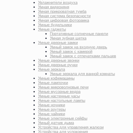
Увлажнители воздуха
Умная видеоняня
Умная прикроватная тумба
Умная система безопасности
Умная цифровая фоторамка
Умные будильники
Умные гаджеты
Портативные солнечные панели
Умная зубная щетка
Умные дверные замки
Умный замок на входную дверь
Умный замок с камерой
Умный замок с отпечатками пальцев
Умные дверные звонки
Умные дверные ручки
Умные зеркала
Умные зеркала для ванной комнаты
Умные кофемашины
Умные лампочки
Умные микроволновые печи
Умные мусорные ведра
Умные настенные часы
Умные настольные лампы
Умные ночники
Умные роутеры
Умные чайники
Умные электронные сейфы
Умный датчик дыма
Устройства для управления жалюзи
Устройства для успокоения