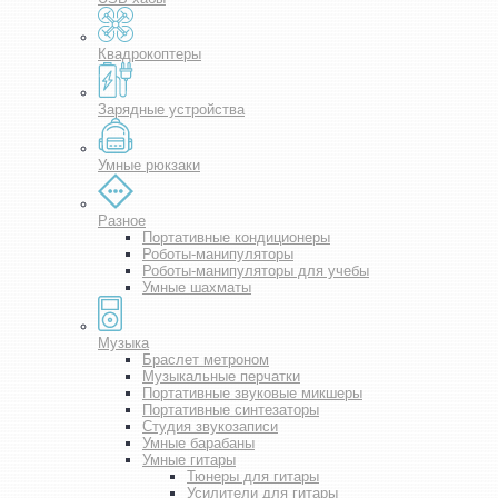
Квадрокоптеры
Зарядные устройства
Умные рюкзаки
Разное
Портативные кондиционеры
Роботы-манипуляторы
Роботы-манипуляторы для учебы
Умные шахматы
Музыка
Браслет метроном
Музыкальные перчатки
Портативные звуковые микшеры
Портативные синтезаторы
Студия звукозаписи
Умные барабаны
Умные гитары
Тюнеры для гитары
Усилители для гитары