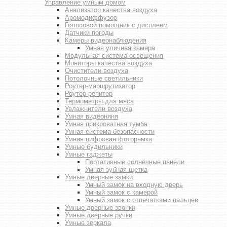
Управление умным домом
Анализатор качества воздуха
Аромодиффузор
Голосовой помощник с дисплеем
Датчики погоды
Камеры видеонаблюдения
Умная уличная камера
Модульная система освещения
Мониторы качества воздуха
Очистители воздуха
Потолочные светильники
Роутер-маршрутизатор
Роутер-репитер
Термометры для мяса
Увлажнители воздуха
Умная видеоняня
Умная прикроватная тумба
Умная система безопасности
Умная цифровая фоторамка
Умные будильники
Умные гаджеты
Портативные солнечные панели
Умная зубная щетка
Умные дверные замки
Умный замок на входную дверь
Умный замок с камерой
Умный замок с отпечатками пальцев
Умные дверные звонки
Умные дверные ручки
Умные зеркала