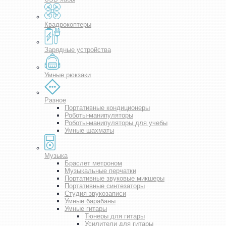
Квадрокоптеры
Зарядные устройства
Умные рюкзаки
Разное
Портативные кондиционеры
Роботы-манипуляторы
Роботы-манипуляторы для учебы
Умные шахматы
Музыка
Браслет метроном
Музыкальные перчатки
Портативные звуковые микшеры
Портативные синтезаторы
Студия звукозаписи
Умные барабаны
Умные гитары
Тюнеры для гитары
Усилители для гитары