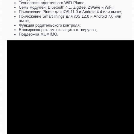
Технология адаптивного WiFi Plume;
Семь модулей: Bluetooth 4.1, ZigBee, ZWave и WiFi;
Приложение Plume для iOS 11.0 и Android 4.4 или выше;
Приложение SmartThings для iOS 12.0 и Android 7.0 или
выше;
Функция родительского контроля;
Блокировка рекламы и защита от вирусов;
Поддержка MUMIMO.