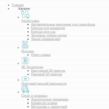
Главная
Каталог
Аксессуары
Автомобильные крепления для смартфона
Беруши для концертов
Беруши для сна
Звуковые зубные щетки
Умные переводчики
Игрушки
Робот-собака
3D Технологии
Вакуумный 3Д принтер
Пищевой 3Д принтер
Очки виртуальной реальности
Спорт и здоровье
Дыхательные тренажеры
Корректор осанки
Мотошлем с гарнитурой