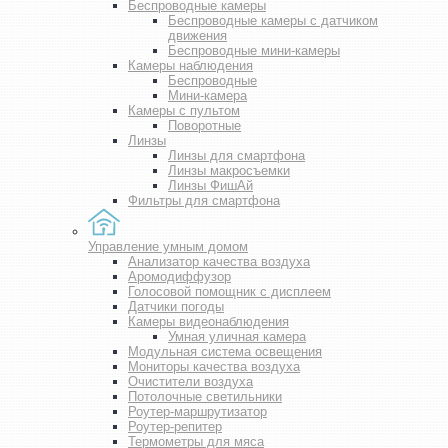
Беспроводные камеры
Беспроводные камеры с датчиком
движения
Беспроводные мини-камеры
Камеры наблюдения
Беспроводные
Мини-камера
Камеры с пультом
Поворотные
Линзы
Линзы для смартфона
Линзы макросъемки
Линзы ФишАй
Фильтры для смартфона
Управление умным домом
Анализатор качества воздуха
Аромодиффузор
Голосовой помощник с дисплеем
Датчики погоды
Камеры видеонаблюдения
Умная уличная камера
Модульная система освещения
Мониторы качества воздуха
Очистители воздуха
Потолочные светильники
Роутер-маршрутизатор
Роутер-репитер
Термометры для мяса