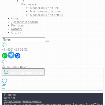
Массажеры
Массажеры для ног
Массажеры для плеч
Массажеры для спины
О нас
Доставка и оплата
Контакты
Каталог
Статьи
+7 (495) 489-51-39
Связаться с нами
Ваша корзина пуста
Главная
Каталог
Управление умным домом
Mesh-роутер и центр управления умным домом. Samsung SmartThings