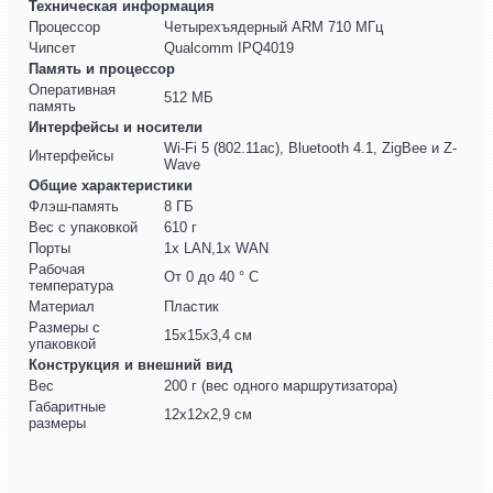
Техническая информация
Процессор
Четырехъядерный ARM 710 МГц
Чипсет
Qualcomm IPQ4019
Память и процессор
Оперативная
512 МБ
память
Интерфейсы и носители
Wi-Fi 5 (802.11ac), Bluetooth 4.1, ZigBee и Z-
Интерфейсы
Wave
Общие характеристики
Флэш-память
8 ГБ
Вес с упаковкой
610 г
Порты
1x LAN,1x WAN
Рабочая
От 0 до 40 ° C
температура
Материал
Пластик
Размеры с
15x15x3,4 см
упаковкой
Конструкция и внешний вид
Вес
200 г (вес одного маршрутизатора)
Габаритные
12x12x2,9 см
размеры