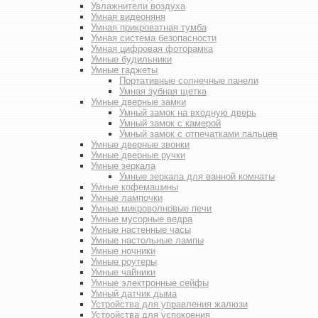
Увлажнители воздуха
Умная видеоняня
Умная прикроватная тумба
Умная система безопасности
Умная цифровая фоторамка
Умные будильники
Умные гаджеты
Портативные солнечные панели
Умная зубная щетка
Умные дверные замки
Умный замок на входную дверь
Умный замок с камерой
Умный замок с отпечатками пальцев
Умные дверные звонки
Умные дверные ручки
Умные зеркала
Умные зеркала для ванной комнаты
Умные кофемашины
Умные лампочки
Умные микроволновые печи
Умные мусорные ведра
Умные настенные часы
Умные настольные лампы
Умные ночники
Умные роутеры
Умные чайники
Умные электронные сейфы
Умный датчик дыма
Устройства для управления жалюзи
Устройства для успокоения