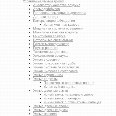
Управление умным домом
Анализатор качества воздуха
Аромодиффузор
Голосовой помощник с дисплеем
Датчики погоды
Камеры видеонаблюдения
Умная уличная камера
Модульная система освещения
Мониторы качества воздуха
Очистители воздуха
Потолочные светильники
Роутер-маршрутизатор
Роутер-репитер
Термометры для мяса
Увлажнители воздуха
Умная видеоняня
Умная прикроватная тумба
Умная система безопасности
Умная цифровая фоторамка
Умные будильники
Умные гаджеты
Портативные солнечные панели
Умная зубная щетка
Умные дверные замки
Умный замок на входную дверь
Умный замок с камерой
Умный замок с отпечатками пальцев
Умные дверные звонки
Умные дверные ручки
Умные зеркала