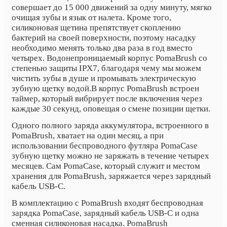
совершает до 15 000 движений за одну минуту, мягко
очищая зубы и язык от налета. Кроме того,
силиконовая щетина препятствует скоплению
бактерий на своей поверхности, поэтому насадку
необходимо менять только два раза в год вместо
четырех. Водонепроницаемый корпус PomaBrush со
степенью защиты IPX7, благодаря чему мы можем
чистить зубы в душе и промывать электрическую
зубную щетку водой.
В корпус PomaBrush встроен
таймер, который вибрирует после включения через
каждые 30 секунд, оповещая о смене позиции щетки.
Одного полного заряда аккумулятора, встроенного в
PomaBrush, хватает на один месяц, а при
использовании беспроводного футляра PomaCase
зубную щетку можно не заряжать в течение четырех
месяцев. Сам PomaCase, который служит и местом
хранения для PomaBrush, заряжается через зарядный
кабель USB-C.
В комплектацию с PomaBrush входят беспроводная
зарядка PomaCase, зарядный кабель USB-C и одна
сменная силиконовая насадка. PomaBrush