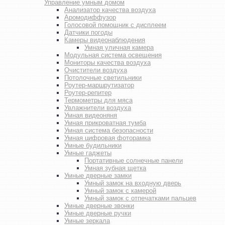
Управление умным домом
Анализатор качества воздуха
Аромодиффузор
Голосовой помощник с дисплеем
Датчики погоды
Камеры видеонаблюдения
Умная уличная камера
Модульная система освещения
Мониторы качества воздуха
Очистители воздуха
Потолочные светильники
Роутер-маршрутизатор
Роутер-репитер
Термометры для мяса
Увлажнители воздуха
Умная видеоняня
Умная прикроватная тумба
Умная система безопасности
Умная цифровая фоторамка
Умные будильники
Умные гаджеты
Портативные солнечные панели
Умная зубная щетка
Умные дверные замки
Умный замок на входную дверь
Умный замок с камерой
Умный замок с отпечатками пальцев
Умные дверные звонки
Умные дверные ручки
Умные зеркала