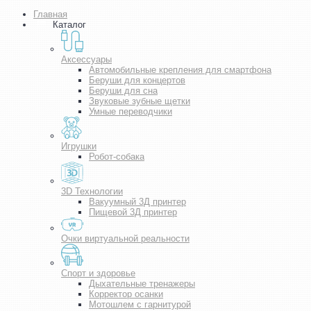
Главная
Каталог
Аксессуары
Автомобильные крепления для смартфона
Беруши для концертов
Беруши для сна
Звуковые зубные щетки
Умные переводчики
Игрушки
Робот-собака
3D Технологии
Вакуумный 3Д принтер
Пищевой 3Д принтер
Очки виртуальной реальности
Спорт и здоровье
Дыхательные тренажеры
Корректор осанки
Мотошлем с гарнитурой