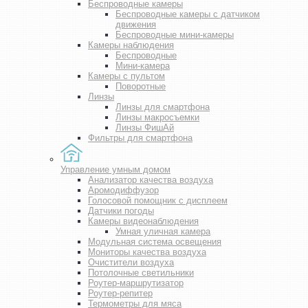
Беспроводные камеры
Беспроводные камеры с датчиком
движения
Беспроводные мини-камеры
Камеры наблюдения
Беспроводные
Мини-камера
Камеры с пультом
Поворотные
Линзы
Линзы для смартфона
Линзы макросъемки
Линзы ФишАй
Фильтры для смартфона
Управление умным домом
Анализатор качества воздуха
Аромодиффузор
Голосовой помощник с дисплеем
Датчики погоды
Камеры видеонаблюдения
Умная уличная камера
Модульная система освещения
Мониторы качества воздуха
Очистители воздуха
Потолочные светильники
Роутер-маршрутизатор
Роутер-репитер
Термометры для мяса