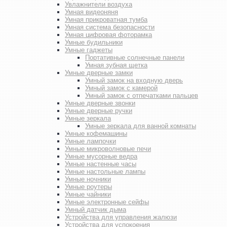
Увлажнители воздуха
Умная видеоняня
Умная прикроватная тумба
Умная система безопасности
Умная цифровая фоторамка
Умные будильники
Умные гаджеты
Портативные солнечные панели
Умная зубная щетка
Умные дверные замки
Умный замок на входную дверь
Умный замок с камерой
Умный замок с отпечатками пальцев
Умные дверные звонки
Умные дверные ручки
Умные зеркала
Умные зеркала для ванной комнаты
Умные кофемашины
Умные лампочки
Умные микроволновые печи
Умные мусорные ведра
Умные настенные часы
Умные настольные лампы
Умные ночники
Умные роутеры
Умные чайники
Умные электронные сейфы
Умный датчик дыма
Устройства для управления жалюзи
Устройства для успокоения