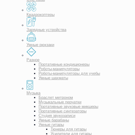
Квадрокоптеры
Зарядные устройства
Умные рюкзаки
Разное
Портативные кондиционеры
Роботы-манипуляторы
Роботы-манипуляторы для учебы
Умные шахматы
Музыка
Браслет метроном
Музыкальные перчатки
Портативные звуковые микшеры
Портативные синтезаторы
Студия звукозаписи
Умные барабаны
Умные гитары
Тюнеры для гитары
Усилители для гитары