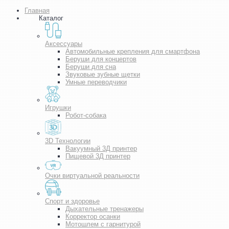
Главная
Каталог
Аксессуары
Автомобильные крепления для смартфона
Беруши для концертов
Беруши для сна
Звуковые зубные щетки
Умные переводчики
Игрушки
Робот-собака
3D Технологии
Вакуумный 3Д принтер
Пищевой 3Д принтер
Очки виртуальной реальности
Спорт и здоровье
Дыхательные тренажеры
Корректор осанки
Мотошлем с гарнитурой