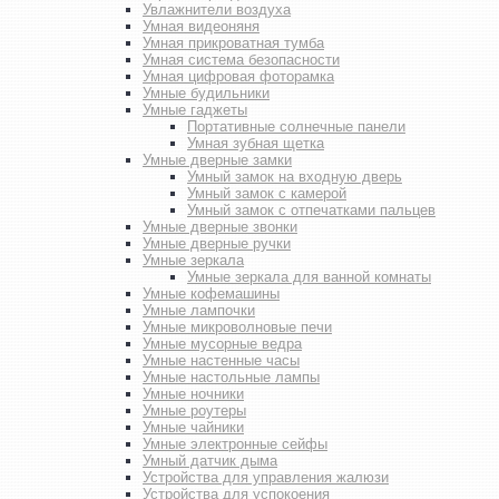
Увлажнители воздуха
Умная видеоняня
Умная прикроватная тумба
Умная система безопасности
Умная цифровая фоторамка
Умные будильники
Умные гаджеты
Портативные солнечные панели
Умная зубная щетка
Умные дверные замки
Умный замок на входную дверь
Умный замок с камерой
Умный замок с отпечатками пальцев
Умные дверные звонки
Умные дверные ручки
Умные зеркала
Умные зеркала для ванной комнаты
Умные кофемашины
Умные лампочки
Умные микроволновые печи
Умные мусорные ведра
Умные настенные часы
Умные настольные лампы
Умные ночники
Умные роутеры
Умные чайники
Умные электронные сейфы
Умный датчик дыма
Устройства для управления жалюзи
Устройства для успокоения