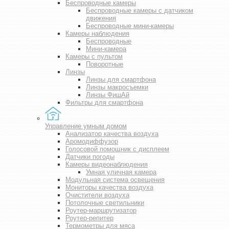
Беспроводные камеры
Беспроводные камеры с датчиком
движения
Беспроводные мини-камеры
Камеры наблюдения
Беспроводные
Мини-камера
Камеры с пультом
Поворотные
Линзы
Линзы для смартфона
Линзы макросъемки
Линзы ФишАй
Фильтры для смартфона
Управление умным домом
Анализатор качества воздуха
Аромодиффузор
Голосовой помощник с дисплеем
Датчики погоды
Камеры видеонаблюдения
Умная уличная камера
Модульная система освещения
Мониторы качества воздуха
Очистители воздуха
Потолочные светильники
Роутер-маршрутизатор
Роутер-репитер
Термометры для мяса