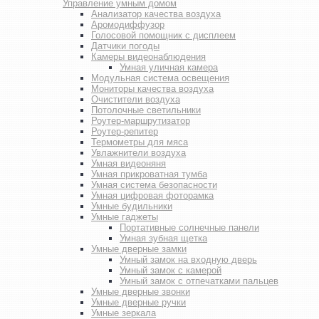
Управление умным домом
Анализатор качества воздуха
Аромодиффузор
Голосовой помощник с дисплеем
Датчики погоды
Камеры видеонаблюдения
Умная уличная камера
Модульная система освещения
Мониторы качества воздуха
Очистители воздуха
Потолочные светильники
Роутер-маршрутизатор
Роутер-репитер
Термометры для мяса
Увлажнители воздуха
Умная видеоняня
Умная прикроватная тумба
Умная система безопасности
Умная цифровая фоторамка
Умные будильники
Умные гаджеты
Портативные солнечные панели
Умная зубная щетка
Умные дверные замки
Умный замок на входную дверь
Умный замок с камерой
Умный замок с отпечатками пальцев
Умные дверные звонки
Умные дверные ручки
Умные зеркала