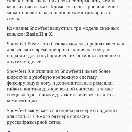
склонах, так как на них сложнее тормозить, чем на
коньках или лыжах. Кроме того, быстрое движение
может повлиять на способность контролировать
спуск.
Компания Snowfeet выпустила три модели снежных
коньков:
Basic,
II
и
X
.
Snowfeet Basic - это базовая модель, предназначенная
для веселого времяпрепровождения на снегу, не
подходит для сноубордических ботинок в отличие от
других моделей.
Snowfeet
X
в отличии от Snowfeet
II
имеет более
широкую и удобную крепежную систему,
фиксирующую ногу, и дополнительные ремешки,
гайки и винтики для крепежной системы, а также
специальную точилку для металлического канта в
комплектации.
Snowfeet выпускается в одном размере и подходит
для стоп 37 - 46-ого размера согласно
русской
размерной сетке.