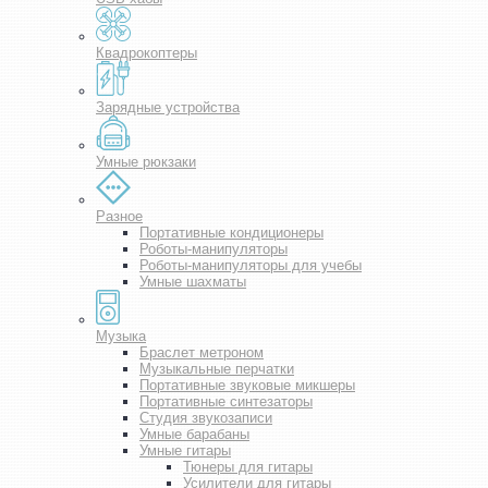
Квадрокоптеры
Зарядные устройства
Умные рюкзаки
Разное
Портативные кондиционеры
Роботы-манипуляторы
Роботы-манипуляторы для учебы
Умные шахматы
Музыка
Браслет метроном
Музыкальные перчатки
Портативные звуковые микшеры
Портативные синтезаторы
Студия звукозаписи
Умные барабаны
Умные гитары
Тюнеры для гитары
Усилители для гитары