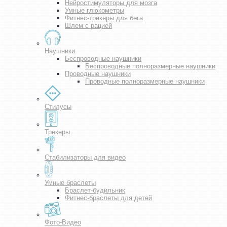
Нейростимуляторы для мозга
Умные глюкометры
Фитнес-трекеры для бега
Шлем с рацией
Наушники
Беспроводные наушники
Беспроводные полноразмерные наушники
Проводные наушники
Проводные полноразмерные наушники
Стилусы
Трекеры
Стабилизаторы для видео
Умные браслеты
Браслет-будильник
Фитнес-браслеты для детей
Фото-Видео