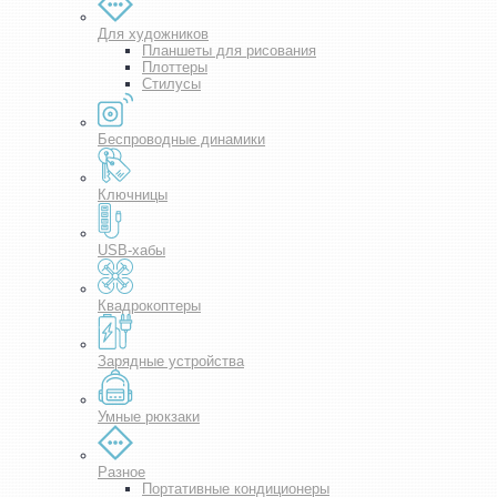
Для художников
Планшеты для рисования
Плоттеры
Стилусы
Беспроводные динамики
Ключницы
USB-хабы
Квадрокоптеры
Зарядные устройства
Умные рюкзаки
Разное
Портативные кондиционеры