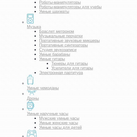
Роботы-манипуляторы
Роботы-манипуляторы для учебы
Умные шахматы
Музыка
Браслет метроном
Музыкальные перчатки
Портативные звуковые микшеры
Портативные синтезаторы
Студия звукозаписи
Умные барабаны
Умные гитары
Тюнеры для гитары
Усилители для гитары
Электронная партитура
Умные чемоданы
Дроны
Умные наручные часы
Мужские умные часы
Умные женские часы
Умные часы для детей