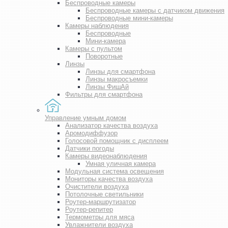
Беспроводные камеры
Беспроводные камеры с датчиком движения
Беспроводные мини-камеры
Камеры наблюдения
Беспроводные
Мини-камера
Камеры с пультом
Поворотные
Линзы
Линзы для смартфона
Линзы макросъемки
Линзы ФишАй
Фильтры для смартфона
Управление умным домом
Анализатор качества воздуха
Аромодиффузор
Голосовой помощник с дисплеем
Датчики погоды
Камеры видеонаблюдения
Умная уличная камера
Модульная система освещения
Мониторы качества воздуха
Очистители воздуха
Потолочные светильники
Роутер-маршрутизатор
Роутер-репитер
Термометры для мяса
Увлажнители воздуха