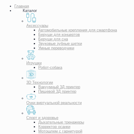
Главная
Каталог
Аксессуары
Автомобильные крепления для смартфона
Беруши для концертов
Беруши для сна
Звуковые зубные щетки
Умные переводчики
Игрушки
Робот-собака
3D Технологии
Вакуумный 3Д принтер
Пищевой 3Д принтер
Очки виртуальной реальности
Спорт и здоровье
Дыхательные тренажеры
Корректор осанки
Мотошлем с гарнитурой