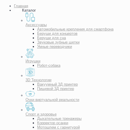
Главная
Каталог
Аксессуары
Автомобильные крепления для смартфона
Беруши для концертов
Беруши для сна
Звуковые зубные щетки
Умные переводчики
Игрушки
Робот-собака
3D Технологии
Вакуумный 3Д принтер
Пищевой 3Д принтер
Очки виртуальной реальности
Спорт и здоровье
Дыхательные тренажеры
Корректор осанки
Мотошлем с гарнитурой