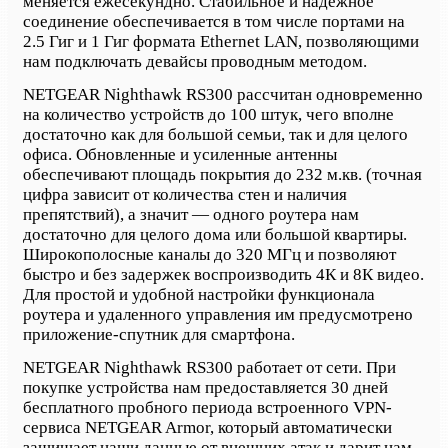
меняется ежесекундно. Стабильное и надежное
соединение обеспечивается в том числе портами на
2.5 Гиг и 1 Гиг формата Ethernet LAN, позволяющими
нам подключать девайсы проводным методом.
NETGEAR Nighthawk RS300 рассчитан одновременно
на количество устройств до 100 штук, чего вполне
достаточно как для большой семьи, так и для целого
офиса. Обновленные и усиленные антенны
обеспечивают площадь покрытия до 232 м.кв. (точная
цифра зависит от количества стен и наличия
препятствий), а значит — одного роутера нам
достаточно для целого дома или большой квартиры.
Широкополосные каналы до 320 МГц и позволяют
быстро и без задержек воспроизводить 4К и 8К видео.
Для простой и удобной настройки функционала
роутера и удаленного управления им предусмотрено
приложение-спутник для смартфона.
NETGEAR Nighthawk RS300 работает от сети. При
покупке устройства нам предоставляется 30 дней
бесплатного пробного периода встроенного VPN-
сервиса NETGEAR Armor, который автоматически
защищает наши данные от внешних атак и дарит нам