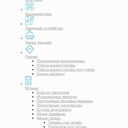
Квадрокоптеры
Зарядные устройства
Умные рюкзаки
Разное
Портативные кондиционеры
Роботы-манипуляторы
Роботы-манипуляторы для учебы
Умные шахматы
Музыка
Браслет метроном
Музыкальные перчатки
Портативные звуковые микшеры
Портативные синтезаторы
Студия звукозаписи
Умные барабаны
Умные гитары
Тюнеры для гитары
Усилители для гитары