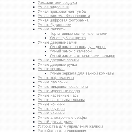
Увлажнители воздуха
Умная видеоняня
Умная прикроватная тумба
Умная система безопасности
Умная цифровая фоторамка
Умные будильники
Умные гаджеты
Портативные солнечные панели
Умная зубная щетка
Умные дверные замки
Умный замок на входную дверь
Умный замок с камерой
Умный замок с отпечатками пальцев
Умные дверные звонки
Умные дверные ручки
Умные зеркала
Умные зеркала для ванной комнаты
Умные кофемашины
Умные лампочки
Умные микроволновые печи
Умные мусорные ведра
Умные настенные часы
Умные настольные лампы
Умные ночники
Умные роутеры
Умные чайники
Умные электронные сейфы
Умный датчик дыма
Устройства для управления жалюзи
Устройства для успокоения