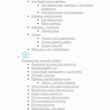
Беспроводные камеры
Беспроводные камеры с датчиком
движения
Беспроводные мини-камеры
Камеры наблюдения
Беспроводные
Мини-камера
Камеры с пультом
Поворотные
Линзы
Линзы для смартфона
Линзы макросъемки
Линзы ФишАй
Фильтры для смартфона
Управление умным домом
Анализатор качества воздуха
Аромодиффузор
Голосовой помощник с дисплеем
Датчики погоды
Камеры видеонаблюдения
Умная уличная камера
Модульная система освещения
Мониторы качества воздуха
Очистители воздуха
Потолочные светильники
Роутер-маршрутизатор
Роутер-репитер
Термометры для мяса