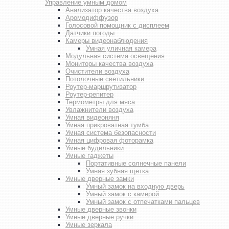
Управление умным домом
Анализатор качества воздуха
Аромодиффузор
Голосовой помощник с дисплеем
Датчики погоды
Камеры видеонаблюдения
Умная уличная камера
Модульная система освещения
Мониторы качества воздуха
Очистители воздуха
Потолочные светильники
Роутер-маршрутизатор
Роутер-репитер
Термометры для мяса
Увлажнители воздуха
Умная видеоняня
Умная прикроватная тумба
Умная система безопасности
Умная цифровая фоторамка
Умные будильники
Умные гаджеты
Портативные солнечные панели
Умная зубная щетка
Умные дверные замки
Умный замок на входную дверь
Умный замок с камерой
Умный замок с отпечатками пальцев
Умные дверные звонки
Умные дверные ручки
Умные зеркала