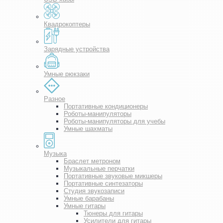
Квадрокоптеры
Зарядные устройства
Умные рюкзаки
Разное
Портативные кондиционеры
Роботы-манипуляторы
Роботы-манипуляторы для учебы
Умные шахматы
Музыка
Браслет метроном
Музыкальные перчатки
Портативные звуковые микшеры
Портативные синтезаторы
Студия звукозаписи
Умные барабаны
Умные гитары
Тюнеры для гитары
Усилители для гитары