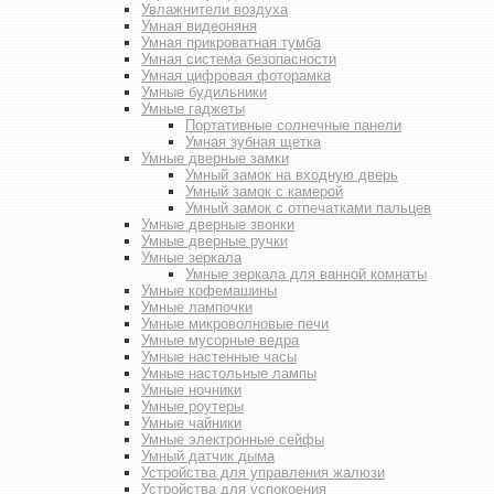
Увлажнители воздуха
Умная видеоняня
Умная прикроватная тумба
Умная система безопасности
Умная цифровая фоторамка
Умные будильники
Умные гаджеты
Портативные солнечные панели
Умная зубная щетка
Умные дверные замки
Умный замок на входную дверь
Умный замок с камерой
Умный замок с отпечатками пальцев
Умные дверные звонки
Умные дверные ручки
Умные зеркала
Умные зеркала для ванной комнаты
Умные кофемашины
Умные лампочки
Умные микроволновые печи
Умные мусорные ведра
Умные настенные часы
Умные настольные лампы
Умные ночники
Умные роутеры
Умные чайники
Умные электронные сейфы
Умный датчик дыма
Устройства для управления жалюзи
Устройства для успокоения