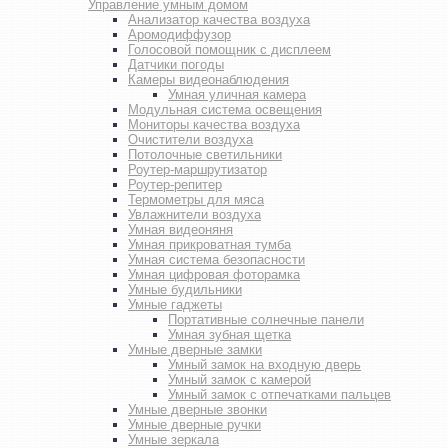
Управление умным домом
Анализатор качества воздуха
Аромодиффузор
Голосовой помощник с дисплеем
Датчики погоды
Камеры видеонаблюдения
Умная уличная камера
Модульная система освещения
Мониторы качества воздуха
Очистители воздуха
Потолочные светильники
Роутер-маршрутизатор
Роутер-репитер
Термометры для мяса
Увлажнители воздуха
Умная видеоняня
Умная прикроватная тумба
Умная система безопасности
Умная цифровая фоторамка
Умные будильники
Умные гаджеты
Портативные солнечные панели
Умная зубная щетка
Умные дверные замки
Умный замок на входную дверь
Умный замок с камерой
Умный замок с отпечатками пальцев
Умные дверные звонки
Умные дверные ручки
Умные зеркала