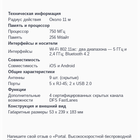
Техническая информация
Радиус действия
Около 11 м
Память и процессор
Процессор
750 МГц
Память
256 Мбайт
Интерфейсы и носители
Wi-Fi 802.11ac: два диапазона — 5 ГГц и
Интерфейсы
2,4 ГГц; Bluetooth 4.2
Совместимость
Совместимость
iOS и Android
Общие характеристики
Антенны
9 шт. (скрытые)
Порты
5 х RJ-45; 2 х USB 2.0
Функции
Дополнительные
4 сертифицированных скрытых канала
возможности
DFS FastLanes
Конструкция и внешний вид
Габаритные размеры
53 х 239 х 183 мм
Напишите свой отзыв о «Portal. Высокоскоростной беспроводной