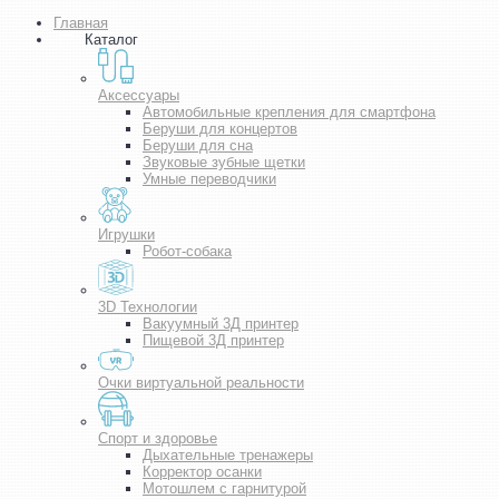
Главная
Каталог
Аксессуары
Автомобильные крепления для смартфона
Беруши для концертов
Беруши для сна
Звуковые зубные щетки
Умные переводчики
Игрушки
Робот-собака
3D Технологии
Вакуумный 3Д принтер
Пищевой 3Д принтер
Очки виртуальной реальности
Спорт и здоровье
Дыхательные тренажеры
Корректор осанки
Мотошлем с гарнитурой