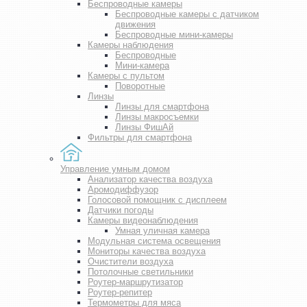
Беспроводные камеры
Беспроводные камеры с датчиком
движения
Беспроводные мини-камеры
Камеры наблюдения
Беспроводные
Мини-камера
Камеры с пультом
Поворотные
Линзы
Линзы для смартфона
Линзы макросъемки
Линзы ФишАй
Фильтры для смартфона
Управление умным домом
Анализатор качества воздуха
Аромодиффузор
Голосовой помощник с дисплеем
Датчики погоды
Камеры видеонаблюдения
Умная уличная камера
Модульная система освещения
Мониторы качества воздуха
Очистители воздуха
Потолочные светильники
Роутер-маршрутизатор
Роутер-репитер
Термометры для мяса