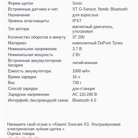
Форма щетки
Sonic
Встроенные датчики и чип
ST G-Sensor, Nordic Bluetooth
Назначение
для взрослых
Уровень влагозащиты
IPX7
магнитный двигатель,
Тип мотора
ультразвук
Количество оборотов в минуту
37 200
Материал
композитный DuPont Tynex
Номинальное напряжение
3,7 В
Номинальная мощность
2 Вт
Встроенная аккумуляторная
литий-ионная
батарея
Емкость аккумулятора
1000 мАч
Время зарядки
16 ч
Вес
730 г
Способ зарядки
док-станция
Зарядное напряжение
AC 110-240 В
Интерфейс беспроводной связи
Bluetooth 4.0
Напишите свой отзыв о «Xiaomi Soocare X3. Ультразвуковая
электрическая зубная щетка »
Оценка товара