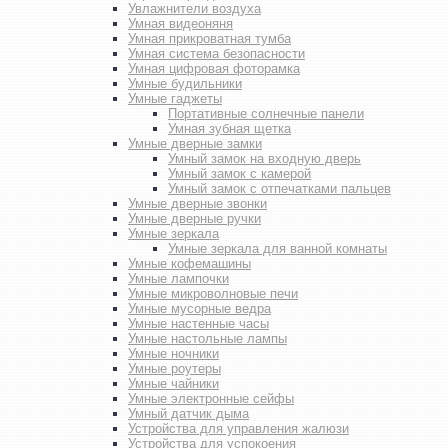
Увлажнители воздуха
Умная видеоняня
Умная прикроватная тумба
Умная система безопасности
Умная цифровая фоторамка
Умные будильники
Умные гаджеты
Портативные солнечные панели
Умная зубная щетка
Умные дверные замки
Умный замок на входную дверь
Умный замок с камерой
Умный замок с отпечатками пальцев
Умные дверные звонки
Умные дверные ручки
Умные зеркала
Умные зеркала для ванной комнаты
Умные кофемашины
Умные лампочки
Умные микроволновые печи
Умные мусорные ведра
Умные настенные часы
Умные настольные лампы
Умные ночники
Умные роутеры
Умные чайники
Умные электронные сейфы
Умный датчик дыма
Устройства для управления жалюзи
Устройства для успокоения