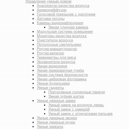
Управление умным домом
Анализатор качества воздуха
Аромодиффузор
Голосовой помощник с дисплеем
Датчики погоды
Камеры видеонаблюдения
Умная уличная камера
Модульная система освещения
Мониторы качества воздуха
Очистители воздуха
Потолочные светильники
Роутер-маршрутизатор
Роутер-репитер
Термометры для мяса
Увлажнители воздуха
Умная видеоняня
Умная прикроватная тумба
Умная система безопасности
Умная цифровая фоторамка
Умные будильники
Умные гаджеты
Портативные солнечные панели
Умная зубная щетка
Умные дверные замки
Умный замок на входную дверь
Умный замок с камерой
Умный замок с отпечатками пальцев
Умные дверные звонки
Умные дверные ручки
Умные зеркала