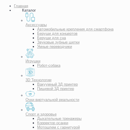
Главная
Каталог
Аксессуары
Автомобильные крепления для смартфона
Беруши для концертов
Беруши для сна
Звуковые зубные щетки
Умные переводчики
Игрушки
Робот-собака
3D Технологии
Вакуумный 3Д принтер
Пищевой 3Д принтер
Очки виртуальной реальности
Спорт и здоровье
Дыхательные тренажеры
Корректор осанки
Мотошлем с гарнитурой