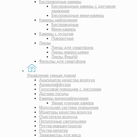
Беспроводные камеры
Беспроводные камеры с датчиком
движения
Беспроводные мини-камеры
Камеры наблюдения
Беспроводные
Мини-камера
Камеры с пультом
Поворотные
Линзы
Линзы для смартфона
Линзы макросъемки
Линзы ФишАй
Фильтры для смартфона
Управление умным домом
Анализатор качества воздуха
Аромодиффузор
Голосовой помощник с дисплеем
Датчики погоды
Камеры видеонаблюдения
Умная уличная камера
Модульная система освещения
Мониторы качества воздуха
Очистители воздуха
Потолочные светильники
Роутер-маршрутизатор
Роутер-репитер
Термометры для мяса