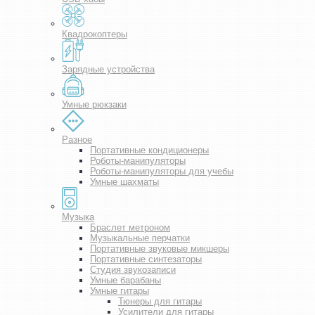
Квадрокоптеры
Зарядные устройства
Умные рюкзаки
Разное
Портативные кондиционеры
Роботы-манипуляторы
Роботы-манипуляторы для учебы
Умные шахматы
Музыка
Браслет метроном
Музыкальные перчатки
Портативные звуковые микшеры
Портативные синтезаторы
Студия звукозаписи
Умные барабаны
Умные гитары
Тюнеры для гитары
Усилители для гитары