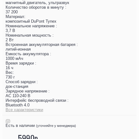
магнитный двигатель, ультразвук
Количество оборотов в минуту :
37 200
Материал:
композитный DuPont Tynex
Номинальное напряжение :
3,7 В
Номинальная мощность :
2 Вт
Встроенная аккумуляторная батарея :
литий-ионная
Емкость аккумулятора :
1000 мАч
Время зарядки :
16 ч
Вес:
730 г
Способ зарядки :
док-станция
Зарядное напряжение :
AC 110-240 В
Интерфейс беспроводной связи :
Bluetooth 4.0
Все характеристики
(0)
Есть в наличии
(уточняйте у менеджера)
5990р.