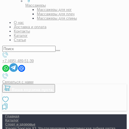
Массажеры
Массажеры для ног
Массажеры для плеч
Массажеры для спины
О нас
Доставка и оплата
Контакты
Каталог
Статьи
+7 (495) 489-51-39
Связаться с нами
Ваша корзина пуста
Главная
Каталог
Спорт и здоровье
Xiaomi Soocare X3. Ультразвуковая электрическая зубная щетка