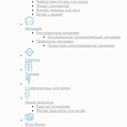
Нейростимуляторы для мозга
Умные глюкометры
Фитнес-трекеры для бега
Шлем с рацией
Наушники
Беспроводные наушники
Беспроводные полноразмерные наушники
Проводные наушники
Проводные полноразмерные наушники
Стилусы
Трекеры
Стабилизаторы для видео
Умные браслеты
Браслет-будильник
Фитнес-браслеты для детей
Фото-Видео