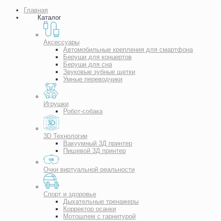
Главная
Каталог
Аксессуары
Автомобильные крепления для смартфона
Беруши для концертов
Беруши для сна
Звуковые зубные щетки
Умные переводчики
Игрушки
Робот-собака
3D Технологии
Вакуумный 3Д принтер
Пищевой 3Д принтер
Очки виртуальной реальности
Спорт и здоровье
Дыхательные тренажеры
Корректор осанки
Мотошлем с гарнитурой