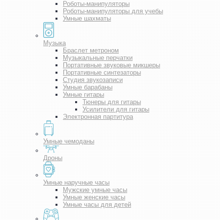
Роботы-манипуляторы
Роботы-манипуляторы для учебы
Умные шахматы
Музыка
Браслет метроном
Музыкальные перчатки
Портативные звуковые микшеры
Портативные синтезаторы
Студия звукозаписи
Умные барабаны
Умные гитары
Тюнеры для гитары
Усилители для гитары
Электронная партитура
Умные чемоданы
Дроны
Умные наручные часы
Мужские умные часы
Умные женские часы
Умные часы для детей