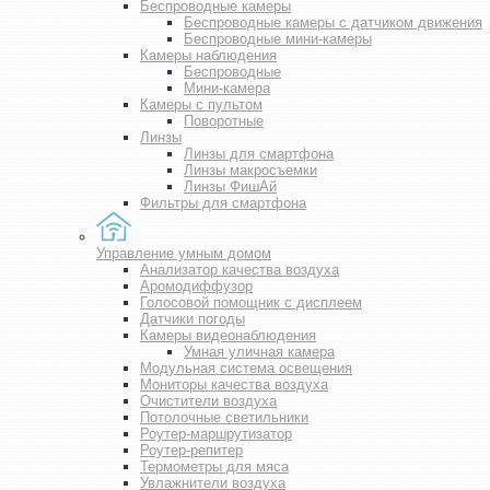
Беспроводные камеры
Беспроводные камеры с датчиком движения
Беспроводные мини-камеры
Камеры наблюдения
Беспроводные
Мини-камера
Камеры с пультом
Поворотные
Линзы
Линзы для смартфона
Линзы макросъемки
Линзы ФишАй
Фильтры для смартфона
Управление умным домом
Анализатор качества воздуха
Аромодиффузор
Голосовой помощник с дисплеем
Датчики погоды
Камеры видеонаблюдения
Умная уличная камера
Модульная система освещения
Мониторы качества воздуха
Очистители воздуха
Потолочные светильники
Роутер-маршрутизатор
Роутер-репитер
Термометры для мяса
Увлажнители воздуха