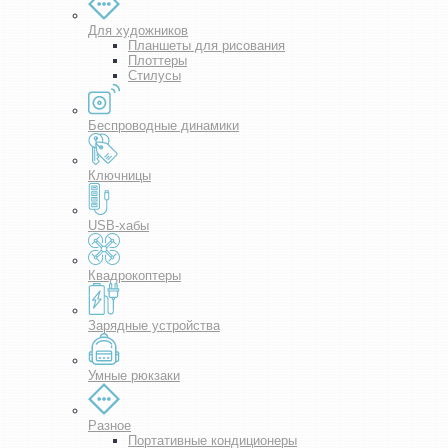
Для художников
Планшеты для рисования
Плоттеры
Стилусы
Беспроводные динамики
Ключницы
USB-хабы
Квадрокоптеры
Зарядные устройства
Умные рюкзаки
Разное
Портативные кондиционеры