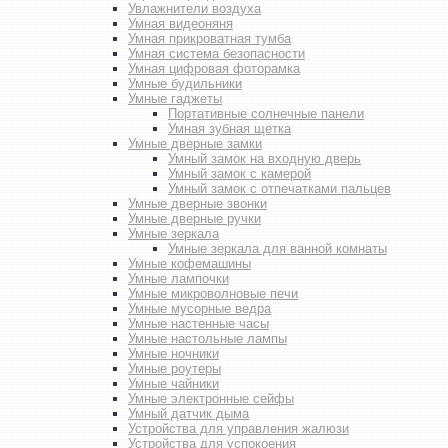
Увлажнители воздуха
Умная видеоняня
Умная прикроватная тумба
Умная система безопасности
Умная цифровая фоторамка
Умные будильники
Умные гаджеты
Портативные солнечные панели
Умная зубная щетка
Умные дверные замки
Умный замок на входную дверь
Умный замок с камерой
Умный замок с отпечатками пальцев
Умные дверные звонки
Умные дверные ручки
Умные зеркала
Умные зеркала для ванной комнаты
Умные кофемашины
Умные лампочки
Умные микроволновые печи
Умные мусорные ведра
Умные настенные часы
Умные настольные лампы
Умные ночники
Умные роутеры
Умные чайники
Умные электронные сейфы
Умный датчик дыма
Устройства для управления жалюзи
Устройства для успокоения