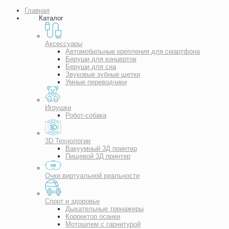
Главная
Каталог
Аксессуары
Автомобильные крепления для смартфона
Беруши для концертов
Беруши для сна
Звуковые зубные щетки
Умные переводчики
Игрушки
Робот-собака
3D Технологии
Вакуумный 3Д принтер
Пищевой 3Д принтер
Очки виртуальной реальности
Спорт и здоровье
Дыхательные тренажеры
Корректор осанки
Мотошлем с гарнитурой