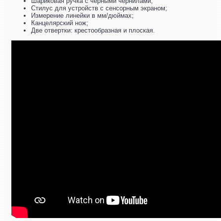
Шариковая ручка с черными чернилами;
Стилус для устройств с сенсорным экраном;
Измерение линейки в мм/дюймах;
Канцелярский нож;
Две отвертки: крестообразная и плоская.