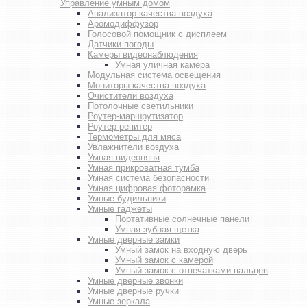
Управление умным домом
Анализатор качества воздуха
Аромодиффузор
Голосовой помощник с дисплеем
Датчики погоды
Камеры видеонаблюдения
Умная уличная камера
Модульная система освещения
Мониторы качества воздуха
Очистители воздуха
Потолочные светильники
Роутер-маршрутизатор
Роутер-репитер
Термометры для мяса
Увлажнители воздуха
Умная видеоняня
Умная прикроватная тумба
Умная система безопасности
Умная цифровая фоторамка
Умные будильники
Умные гаджеты
Портативные солнечные панели
Умная зубная щетка
Умные дверные замки
Умный замок на входную дверь
Умный замок с камерой
Умный замок с отпечатками пальцев
Умные дверные звонки
Умные дверные ручки
Умные зеркала