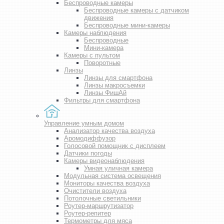
Беспроводные камеры
Беспроводные камеры с датчиком
движения
Беспроводные мини-камеры
Камеры наблюдения
Беспроводные
Мини-камера
Камеры с пультом
Поворотные
Линзы
Линзы для смартфона
Линзы макросъемки
Линзы ФишАй
Фильтры для смартфона
Управление умным домом
Анализатор качества воздуха
Аромодиффузор
Голосовой помощник с дисплеем
Датчики погоды
Камеры видеонаблюдения
Умная уличная камера
Модульная система освещения
Мониторы качества воздуха
Очистители воздуха
Потолочные светильники
Роутер-маршрутизатор
Роутер-репитер
Термометры для мяса