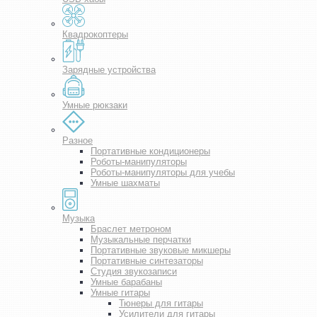
Квадрокоптеры
Зарядные устройства
Умные рюкзаки
Разное
Портативные кондиционеры
Роботы-манипуляторы
Роботы-манипуляторы для учебы
Умные шахматы
Музыка
Браслет метроном
Музыкальные перчатки
Портативные звуковые микшеры
Портативные синтезаторы
Студия звукозаписи
Умные барабаны
Умные гитары
Тюнеры для гитары
Усилители для гитары