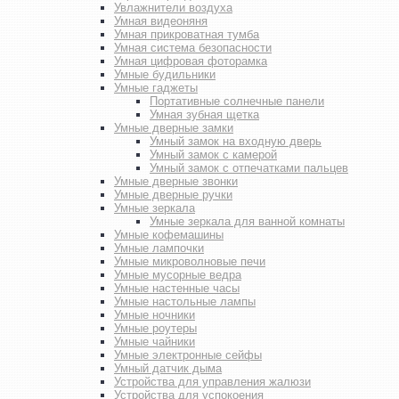
Увлажнители воздуха
Умная видеоняня
Умная прикроватная тумба
Умная система безопасности
Умная цифровая фоторамка
Умные будильники
Умные гаджеты
Портативные солнечные панели
Умная зубная щетка
Умные дверные замки
Умный замок на входную дверь
Умный замок с камерой
Умный замок с отпечатками пальцев
Умные дверные звонки
Умные дверные ручки
Умные зеркала
Умные зеркала для ванной комнаты
Умные кофемашины
Умные лампочки
Умные микроволновые печи
Умные мусорные ведра
Умные настенные часы
Умные настольные лампы
Умные ночники
Умные роутеры
Умные чайники
Умные электронные сейфы
Умный датчик дыма
Устройства для управления жалюзи
Устройства для успокоения