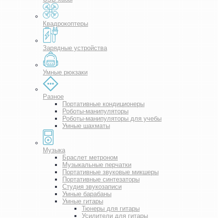
Квадрокоптеры
Зарядные устройства
Умные рюкзаки
Разное
Портативные кондиционеры
Роботы-манипуляторы
Роботы-манипуляторы для учебы
Умные шахматы
Музыка
Браслет метроном
Музыкальные перчатки
Портативные звуковые микшеры
Портативные синтезаторы
Студия звукозаписи
Умные барабаны
Умные гитары
Тюнеры для гитары
Усилители для гитары