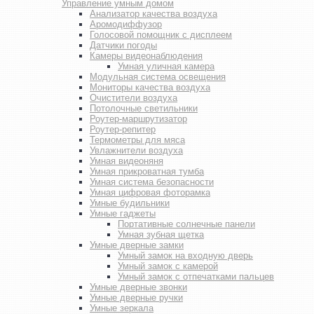
Управление умным домом
Анализатор качества воздуха
Аромодиффузор
Голосовой помощник с дисплеем
Датчики погоды
Камеры видеонаблюдения
Умная уличная камера
Модульная система освещения
Мониторы качества воздуха
Очистители воздуха
Потолочные светильники
Роутер-маршрутизатор
Роутер-репитер
Термометры для мяса
Увлажнители воздуха
Умная видеоняня
Умная прикроватная тумба
Умная система безопасности
Умная цифровая фоторамка
Умные будильники
Умные гаджеты
Портативные солнечные панели
Умная зубная щетка
Умные дверные замки
Умный замок на входную дверь
Умный замок с камерой
Умный замок с отпечатками пальцев
Умные дверные звонки
Умные дверные ручки
Умные зеркала