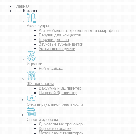
Главная
Каталог
Аксессуары
Автомобильные крепления для смартфона
Беруши для концертов
Беруши для сна
Звуковые зубные щетки
Умные переводчики
Игрушки
Робот-собака
3D Технологии
Вакуумный 3Д принтер
Пищевой 3Д принтер
Очки виртуальной реальности
Спорт и здоровье
Дыхательные тренажеры
Корректор осанки
Мотошлем с гарнитурой