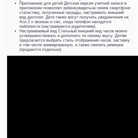
Приложение для детей Детская версия учетной записи в
приложении позволяет ребенкувидетьна своем смартфоне
статистику, полученные награды, настраивать внешний
вид дисплея. Дети также могут получать уведомления на
Ace 2 о звонках и смс, когда телефон находится
поблизости (настраивается родителями).
Настраиваемый вид Стильный внешний вид часов можно
усовершенствовать и дополнить по своему вкусу. Детям
предлагается выбрать стиль отображения часов, заставку,
в том числе анимированную, а также сменить ремешок
(продаются отдельно).