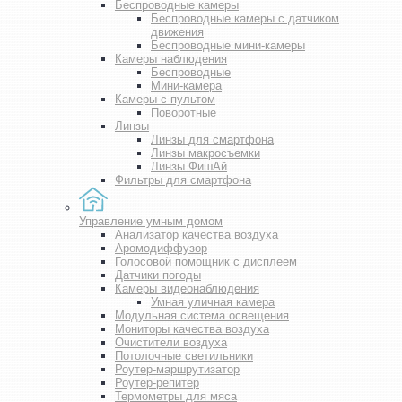
Беспроводные камеры
Беспроводные камеры с датчиком
движения
Беспроводные мини-камеры
Камеры наблюдения
Беспроводные
Мини-камера
Камеры с пультом
Поворотные
Линзы
Линзы для смартфона
Линзы макросъемки
Линзы ФишАй
Фильтры для смартфона
Управление умным домом
Анализатор качества воздуха
Аромодиффузор
Голосовой помощник с дисплеем
Датчики погоды
Камеры видеонаблюдения
Умная уличная камера
Модульная система освещения
Мониторы качества воздуха
Очистители воздуха
Потолочные светильники
Роутер-маршрутизатор
Роутер-репитер
Термометры для мяса