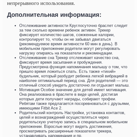
непрерывного использования.
Дополнительная информация:
Отслеживание активности Круглосуточно браслет следит
за тем сколько времени ребенок активен. Трекер
фиксирует количество шагов, сожженные калории,
контролирует то, чтобы он не забывал двигаться
(рекомендуемое время активности 60 мин в день). В
мобильном приложении родители могут регулировать
нагрузку опираясь на показатели и рекомендации.
Отслеживание сна Трекер отслеживает качество сна,
фиксирует время засыпания и пробуждения.
Предусмотрена функция напоминания малышу о том, что
пришло время ложиться спать. Есть также «тихий»
будильник, который разбудит ребенка легкой вибрацией в
наиболее оптимальный период сна. Для родителей — это
отличный способ увидеть достаточно ли отдыхает малыш.
Мотивация Особое значение для детей имеет мотивация.
Она реализована в браслете в виде целей, достигая
которых дети получают награды, собирают трофеи.
Ребятам также предлагается посоревноваться с друзьями,
имеющими Fitbit Ace 2.
Родительский контроль Настройки, установка контактов,
целей и вознаграждений осуществляться через
родительскую учетную запись в специальном мобильном
приложении. Взрослые могут видеть достижения,
просматривать расширенные показатели трекера,
устанавливать напоминания и пр.