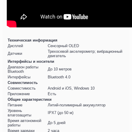
Техническая информация
Дисплей
Сенсорный OLED
Трехосевой акселерометр; вибрационный
Датчики
двигатель
Интерфейсы и носители
Диапазон работы
До 10 метров
Bluetooth
Интерфейсы
Bluetooth 4.0
Совместимость
Совместимость
Android и iOS, Windows 10
Приложение
Есть
Общие характеристики
Питание
Литий-полимерный аккумулятор
Уровень
IPX7 (до 50 м)
влагозащиты
Время автономной
До 5 дней
работы
Время зарядки
2 часа